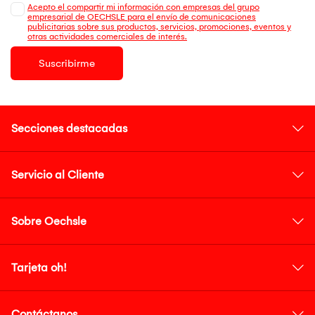
Acepto el compartir mi información con empresas del grupo
empresarial de OECHSLE para el envío de comunicaciones
publicitarias sobre sus productos, servicios, promociones, eventos y
otras actividades comerciales de interés.
Suscribirme
Secciones destacadas
Servicio al Cliente
Sobre Oechsle
Tarjeta oh!
Contáctanos