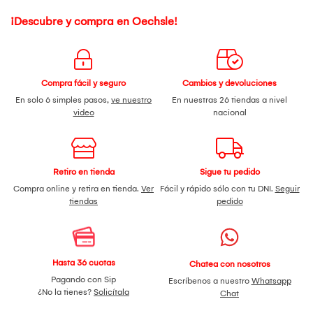
¡Descubre y compra en Oechsle!
Compra fácil y seguro
Cambios y devoluciones
En solo 6 simples pasos,
ve nuestro
En nuestras 26 tiendas a nivel
video
nacional
Retiro en tienda
Sigue tu pedido
Compra online y retira en tienda.
Ver
Fácil y rápido sólo con tu DNI.
Seguir
tiendas
pedido
Hasta 36 cuotas
Chatea con nosotros
Pagando con Sip
Escríbenos a nuestro
Whatsapp
¿No la tienes?
Solicítala
Chat