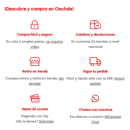
¡Descubre y compra en Oechsle!
Compra fácil y seguro
Cambios y devoluciones
En solo 6 simples pasos,
ve nuestro
En nuestras 26 tiendas a nivel
video
nacional
Retiro en tienda
Sigue tu pedido
Compra online y retira en tienda.
Ver
Fácil y rápido sólo con tu DNI.
Seguir
tiendas
pedido
Hasta 36 cuotas
Chatea con nosotros
Pagando con Sip
Escríbenos a nuestro
Whatsapp
¿No la tienes?
Solicítala
Chat