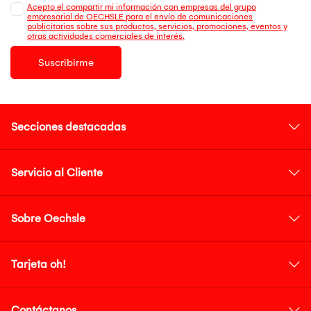
Acepto el compartir mi información con empresas del grupo
empresarial de OECHSLE para el envío de comunicaciones
publicitarias sobre sus productos, servicios, promociones, eventos y
otras actividades comerciales de interés.
Suscribirme
Secciones destacadas
Servicio al Cliente
Sobre Oechsle
Tarjeta oh!
Contáctanos