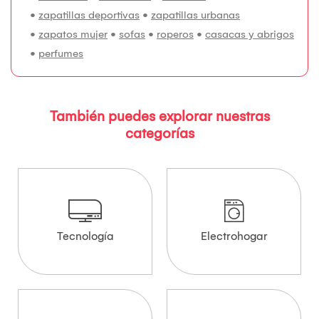
•
zapatillas deportivas
•
zapatillas urbanas
•
zapatos mujer
•
sofas
•
roperos
•
casacas y abrigos
•
perfumes
También puedes explorar nuestras
categorías
Tecnología
Electrohogar