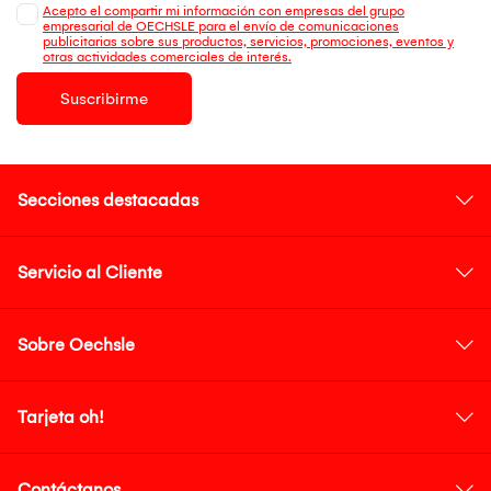
Acepto el compartir mi información con empresas del grupo
empresarial de OECHSLE para el envío de comunicaciones
publicitarias sobre sus productos, servicios, promociones, eventos y
otras actividades comerciales de interés.
Suscribirme
Secciones destacadas
Servicio al Cliente
Sobre Oechsle
Tarjeta oh!
Contáctanos