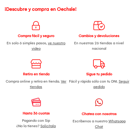
¡Descubre y compra en Oechsle!
Compra fácil y seguro
Cambios y devoluciones
En solo 6 simples pasos,
ve nuestro
En nuestras 26 tiendas a nivel
video
nacional
Retiro en tienda
Sigue tu pedido
Compra online y retira en tienda.
Ver
Fácil y rápido sólo con tu DNI.
Seguir
tiendas
pedido
Hasta 36 cuotas
Chatea con nosotros
Pagando con Sip
Escríbenos a nuestro
Whatsapp
¿No la tienes?
Solicítala
Chat