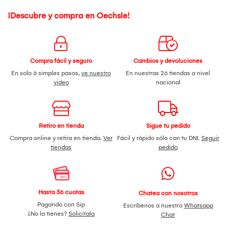
¡Descubre y compra en Oechsle!
Compra fácil y seguro
Cambios y devoluciones
En solo 6 simples pasos,
ve nuestro
En nuestras 26 tiendas a nivel
video
nacional
Retiro en tienda
Sigue tu pedido
Compra online y retira en tienda.
Ver
Fácil y rápido sólo con tu DNI.
Seguir
tiendas
pedido
Hasta 36 cuotas
Chatea con nosotros
Pagando con Sip
Escríbenos a nuestro
Whatsapp
¿No la tienes?
Solicítala
Chat