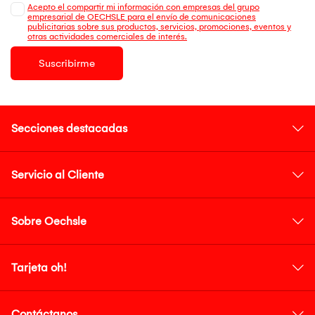
Acepto el compartir mi información con empresas del grupo
empresarial de OECHSLE para el envío de comunicaciones
publicitarias sobre sus productos, servicios, promociones, eventos y
otras actividades comerciales de interés.
Suscribirme
Secciones destacadas
Servicio al Cliente
Sobre Oechsle
Tarjeta oh!
Contáctanos