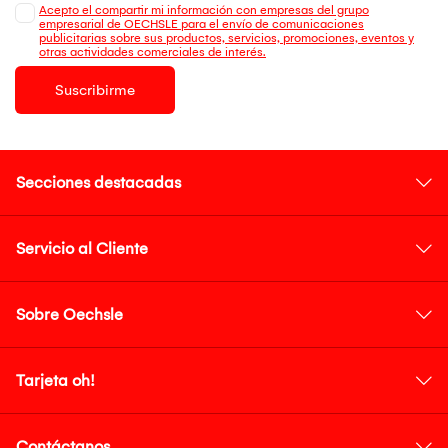
Acepto el compartir mi información con empresas del grupo
empresarial de OECHSLE para el envío de comunicaciones
publicitarias sobre sus productos, servicios, promociones, eventos y
otras actividades comerciales de interés.
Suscribirme
Secciones destacadas
Servicio al Cliente
Sobre Oechsle
Tarjeta oh!
Contáctanos