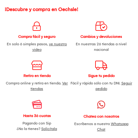
¡Descubre y compra en Oechsle!
Compra fácil y seguro
Cambios y devoluciones
En solo 6 simples pasos,
ve nuestro
En nuestras 26 tiendas a nivel
video
nacional
Retiro en tienda
Sigue tu pedido
Compra online y retira en tienda.
Ver
Fácil y rápido sólo con tu DNI.
Seguir
tiendas
pedido
Hasta 36 cuotas
Chatea con nosotros
Pagando con Sip
Escríbenos a nuestro
Whatsapp
¿No la tienes?
Solicítala
Chat