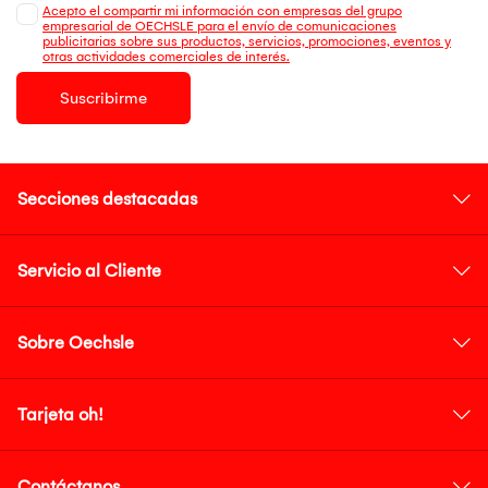
Acepto el compartir mi información con empresas del grupo
empresarial de OECHSLE para el envío de comunicaciones
publicitarias sobre sus productos, servicios, promociones, eventos y
otras actividades comerciales de interés.
Suscribirme
Secciones destacadas
Servicio al Cliente
Sobre Oechsle
Tarjeta oh!
Contáctanos