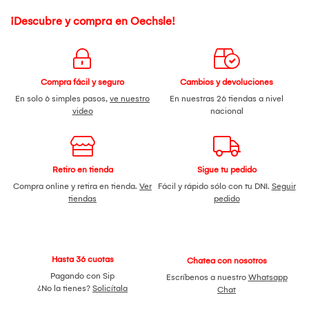
¡Descubre y compra en Oechsle!
Compra fácil y seguro
Cambios y devoluciones
En solo 6 simples pasos,
ve nuestro
En nuestras 26 tiendas a nivel
video
nacional
Retiro en tienda
Sigue tu pedido
Compra online y retira en tienda.
Ver
Fácil y rápido sólo con tu DNI.
Seguir
tiendas
pedido
Hasta 36 cuotas
Chatea con nosotros
Pagando con Sip
Escríbenos a nuestro
Whatsapp
¿No la tienes?
Solicítala
Chat