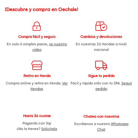
¡Descubre y compra en Oechsle!
Compra fácil y seguro
Cambios y devoluciones
En solo 6 simples pasos,
ve nuestro
En nuestras 26 tiendas a nivel
video
nacional
Retiro en tienda
Sigue tu pedido
Compra online y retira en tienda.
Ver
Fácil y rápido sólo con tu DNI.
Seguir
tiendas
pedido
Hasta 36 cuotas
Chatea con nosotros
Pagando con Sip
Escríbenos a nuestro
Whatsapp
¿No la tienes?
Solicítala
Chat