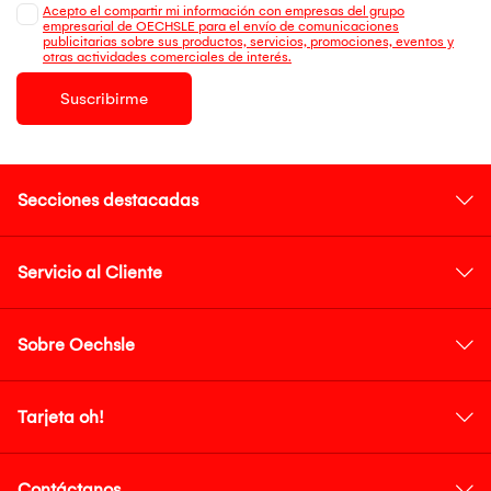
Acepto el compartir mi información con empresas del grupo
empresarial de OECHSLE para el envío de comunicaciones
publicitarias sobre sus productos, servicios, promociones, eventos y
otras actividades comerciales de interés.
Suscribirme
Secciones destacadas
Servicio al Cliente
Sobre Oechsle
Tarjeta oh!
Contáctanos