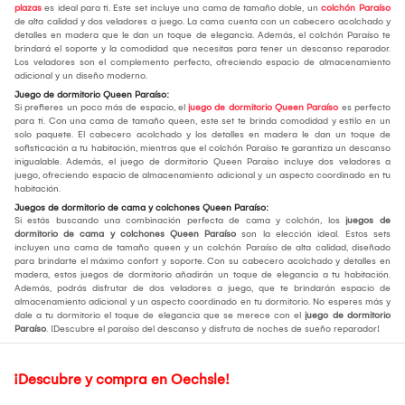
plazas
es ideal para ti. Este set incluye una cama de tamaño doble, un
colchón Paraíso
de alta calidad y dos veladores a juego. La cama cuenta con un cabecero acolchado y
detalles en madera que le dan un toque de elegancia. Además, el colchón Paraíso te
brindará el soporte y la comodidad que necesitas para tener un descanso reparador.
Los veladores son el complemento perfecto, ofreciendo espacio de almacenamiento
adicional y un diseño moderno.
Juego de dormitorio Queen Paraíso:
Si prefieres un poco más de espacio, el
juego de dormitorio Queen Paraíso
es perfecto
para ti. Con una cama de tamaño queen, este set te brinda comodidad y estilo en un
solo paquete. El cabecero acolchado y los detalles en madera le dan un toque de
sofisticación a tu habitación, mientras que el colchón Paraíso te garantiza un descanso
inigualable. Además, el juego de dormitorio Queen Paraíso incluye dos veladores a
juego, ofreciendo espacio de almacenamiento adicional y un aspecto coordinado en tu
habitación.
Juegos de dormitorio de cama y colchones Queen Paraíso:
Si estás buscando una combinación perfecta de cama y colchón, los
juegos de
dormitorio de cama y colchones Queen Paraíso
son la elección ideal. Estos sets
incluyen una cama de tamaño queen y un colchón Paraíso de alta calidad, diseñado
para brindarte el máximo confort y soporte. Con su cabecero acolchado y detalles en
madera, estos juegos de dormitorio añadirán un toque de elegancia a tu habitación.
Además, podrás disfrutar de dos veladores a juego, que te brindarán espacio de
almacenamiento adicional y un aspecto coordinado en tu dormitorio. No esperes más y
dale a tu dormitorio el toque de elegancia que se merece con el
juego de dormitorio
Paraíso
. ¡Descubre el paraíso del descanso y disfruta de noches de sueño reparador!
¡Descubre y compra en Oechsle!