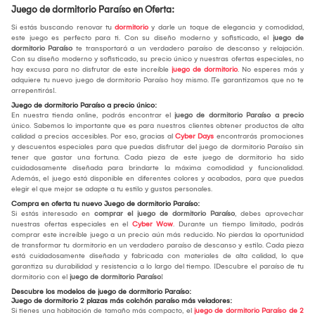
Juego de dormitorio Paraíso en Oferta:
Si estás buscando renovar tu
dormitorio
y darle un toque de elegancia y comodidad,
este juego es perfecto para ti. Con su diseño moderno y sofisticado, el
juego de
dormitorio Paraíso
te transportará a un verdadero paraíso de descanso y relajación.
Con su diseño moderno y sofisticado, su precio único y nuestras ofertas especiales, no
hay excusa para no disfrutar de este increíble
juego de dormitorio
. No esperes más y
adquiere tu nuevo juego de dormitorio Paraíso hoy mismo. ¡Te garantizamos que no te
arrepentirás!.
Juego de dormitorio Paraíso a precio único:
En nuestra tienda online, podrás encontrar el
juego de dormitorio Paraíso a precio
único. Sabemos lo importante que es para nuestros clientes obtener productos de alta
calidad a precios accesibles. Por eso, gracias al
Cyber Days
encontrarás promociones
y descuentos especiales para que puedas disfrutar del juego de dormitorio Paraíso sin
tener que gastar una fortuna. Cada pieza de este juego de dormitorio ha sido
cuidadosamente diseñada para brindarte la máxima comodidad y funcionalidad.
Además, el juego está disponible en diferentes colores y acabados, para que puedas
elegir el que mejor se adapte a tu estilo y gustos personales.
Compra en oferta tu nuevo Juego de dormitorio Paraíso:
Si estás interesado en
comprar el juego de dormitorio Paraíso
, debes aprovechar
nuestras ofertas especiales en el
Cyber Wow
. Durante un tiempo limitado, podrás
comprar este increíble juego a un precio aún más reducido. No pierdas la oportunidad
de transformar tu dormitorio en un verdadero paraíso de descanso y estilo. Cada pieza
está cuidadosamente diseñada y fabricada con materiales de alta calidad, lo que
garantiza su durabilidad y resistencia a lo largo del tiempo. ¡Descubre el paraíso de tu
dormitorio con el
juego de dormitorio Paraíso
!
Descubre los modelos de juego de dormitorio Paraíso:
Juego de dormitorio 2 plazas más colchón paraíso más veladores:
Si tienes una habitación de tamaño más compacto, el
juego de dormitorio Paraíso de 2