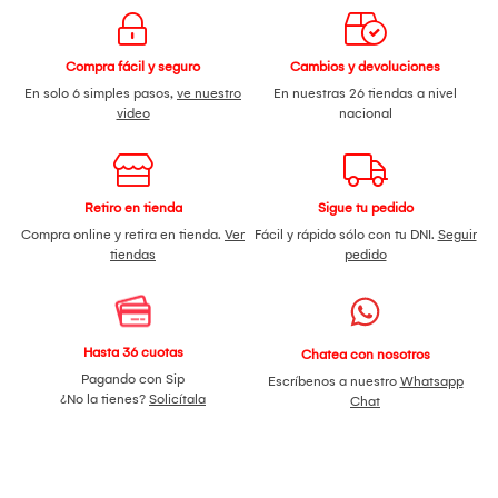
Compra fácil y seguro
Cambios y devoluciones
En solo 6 simples pasos,
ve nuestro
En nuestras 26 tiendas a nivel
video
nacional
Retiro en tienda
Sigue tu pedido
Compra online y retira en tienda.
Ver
Fácil y rápido sólo con tu DNI.
Seguir
tiendas
pedido
Hasta 36 cuotas
Chatea con nosotros
Pagando con Sip
Escríbenos a nuestro
Whatsapp
¿No la tienes?
Solicítala
Chat