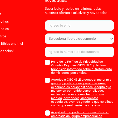
novedades!
Suscríbete y recibe en tu inbox todas
nuestras ofertas exclusivas y novedades
s
sotros
onales
tros
- Ethics channel
endencias!
He leído la Política de Privacidad de
Canales Digitales OECHSLE y declaro
haber sido informado sobre el tratamiento
de mis datos personales.
Autorizo a OECHSLE a conocer mejor mis
gustos y preferencias para ofrecerme
experiencias personalizadas. Acepto que
me envien contenido personalizado,
exclusivo, promociones hechas a mi
medida, novedades, descuentos
especiales, eventos y todo lo que se alinee
con lo que realmente me interesa.
Acepto el compartir mi información con
empresas del grupo empresarial de