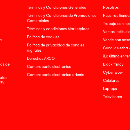
?
Términos y Condiciones Generales
Nosotros
Términos y Condiciones de Promociones
Nuestras tienda
Comerciales
Trabaja con no
Términos y condiciones Marketplace
Ventas instituci
Política de cookies
a
Vende con noso
Política de privacidad de canales
Canal de ética 
digitales
¡Lo último en t
Derechos ARCO
nas de
Black friday
Comprobante electrónico
Cyber wow
Comprobante electrónico oriente
atos
Celulares
EE)
Laptops
Televisores