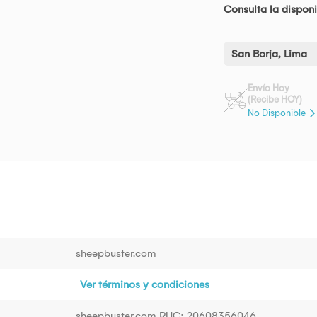
Consulta la disponi
San Borja, Lima
Envío Hoy
(Recibe HOY)
No Disponible
sheepbuster.com
Ver términos y condiciones
sheepbuster.com RUC: 20608356046