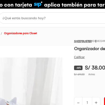
Organizadores para Closet
10008324
SHEEPBUSTER
Organizador de
S/ 38.0
-44%
S/ 69.00
Antes
-
+