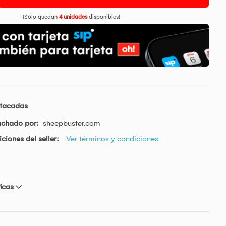
¡Sólo quedan
4 unidades
disponibles!
stacadas
achado por:
sheepbuster.com
ciones del seller:
Ver términos y condiciones
icas