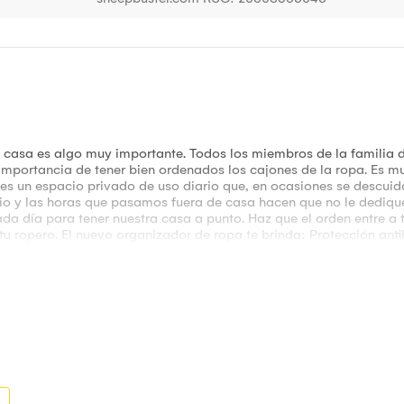
 casa es algo muy importante. Todos los miembros de la familia de
importancia de tener bien ordenados los cajones de la ropa. Es mu
 es un espacio privado de uso diario que, en ocasiones se descu
ario y las horas que pasamos fuera de casa hacen que no le dedique
da día para tener nuestra casa a punto. Haz que el orden entre a 
tu ropero. El nuevo organizador de ropa te brinda: Protección an
ntiarrugas. Tamaño: 29cm x 37.5cm.