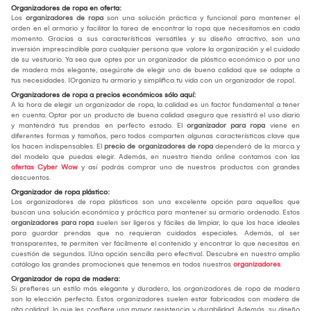
Organizadores de ropa en oferta:
Los
organizadores de ropa
son una solución práctica y funcional para mantener el
orden en el armario y facilitar la tarea de encontrar la ropa que necesitamos en cada
momento. Gracias a sus características versátiles y su diseño atractivo, son una
inversión imprescindible para cualquier persona que valore la organización y el cuidado
de su vestuario. Ya sea que optes por un organizador de plástico económico o por uno
de madera más elegante, asegúrate de elegir uno de buena calidad que se adapte a
tus necesidades. ¡Organiza tu armario y simplifica tu vida con un organizador de ropa!.
Organizadores de ropa a precios económicos sólo aquí:
A la hora de elegir un organizador de ropa, la calidad es un factor fundamental a tener
en cuenta. Optar por un producto de buena calidad asegura que resistirá el uso diario
y mantendrá tus prendas en perfecto estado. El
organizador para ropa
viene en
diferentes formas y tamaños, pero todos comparten algunas características clave que
los hacen indispensables. El
precio de organizadores de ropa
dependerá de la marca y
del modelo que puedas elegir. Además, en nuestra tienda online contamos con las
ofertas Cyber Wow
y así podrás comprar uno de nuestros productos con grandes
descuentos.
Organizador de ropa plástico:
Los organizadores de ropa plásticos son una excelente opción para aquellos que
buscan una solución económica y práctica para mantener su armario ordenado. Estos
organizadores para ropa
suelen ser ligeros y fáciles de limpiar, lo que los hace ideales
para guardar prendas que no requieran cuidados especiales. Además, al ser
transparentes, te permiten ver fácilmente el contenido y encontrar lo que necesitas en
cuestión de segundos. ¡Una opción sencilla pero efectiva!. Descubre en nuestro amplio
catálogo las grandes promociones que tenemos en todos nuestros
organizadores
.
Organizador de ropa de madera:
Si prefieres un estilo más elegante y duradero, los organizadores de ropa de madera
son la elección perfecta. Estos organizadores suelen estar fabricados con madera de
alta calidad, lo que les confiere una mayor resistencia y durabilidad. Además, su diseño