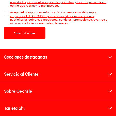
novedades, descuentos especiales, eventos y todo lo que se alinee
con lo que realmente me interesa.
Acepto el compartir mi información con empresas del grupo
empresarial de OECHSLE para el envío de comunicaciones
publicitarias sobre sus productos, servicios, promociones, eventos y
otras actividades comerciales de interés.
Suscribirme
Secciones destacadas
Servicio al Cliente
Sobre Oechsle
Tarjeta oh!