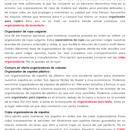
suele ser más sofisticado, lo que los convierte en un elemento decorativo más en tu
armario. Los organizadores de ropa de madera son ideales para prendas delicadas o
de mayor valor, ya que protegen y mantienen su calidad por más tiempo. Aprovecha
las mejores ofertas que tenemos para ti y compra hoy mismo un nuevo
organizador
para ropero.
Pero eso no es todo, en nuestra tienda virtual contamos con
organizadores de lavandería
.
Organizador de ropa colgante:
Una de las mejores opciones para mantener nuestras prendas en orden es utilizar un
organizador de ropa colgante. Estos
separadores de ropa
nos permiten colgar nuestras
prendas de manera ordenada y visible, lo que facilita la elección de nuestro outfit diario.
Existen diferentes tipos de organizadores de ropa colgante, desde los más sencillos con
barras para colgar perchas, hasta los más completos con compartimentos para
organizar accesorios y complementos. Otra opción que puedes comprar son las
cajas
organizadoras
. ¡No te quedes sin la tuya!.
Compra en oferta organizadores de calzado:
Organizador de zapatos plástico:
Los organizadores de zapatos de plástico son una excelente opción para mantener
nuestros zapatos en orden. Son ligeros, fáciles de limpiar y muy económicos. Podemos
encontrar organizadores de zapatos de plástico en diferentes tamaños y formas, lo que
nos permite adaptarlos a nuestros espacios y necesidades. Una de las ventajas de los
organizadores de zapatos de plástico es que son muy versátiles. Podemos colocarlos
este
organizador para zapatos
en el armario, debajo de la cama o incluso en la entrada
de la casa. Por otro lado, si estás en la búsqueda de
organizadores para baño
, estás en
el lugar adecuado ya que aquí contamos con varios modelos.
Cajas organizadoras de zapatos:
Otra opción para mantener tus zapatos en orden son las cajas organizadoras. Estas
cajas transparentes te permiten ver fácilmente qué zapatos tienes guardados en su
interior, evitando así tener que abrir y cerrar cajas en busca del par perfecto. ¡Ya no
tendrás que preocuparte por encontrar tus zapatos favoritos!. Aprovecha el
Cyber