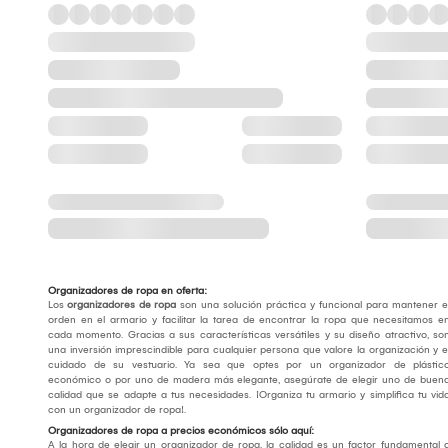
Organizadores de ropa en oferta:
Los
organizadores de ropa
son una solución práctica y funcional para mantener e
orden en el armario y facilitar la tarea de encontrar la ropa que necesitamos e
cada momento. Gracias a sus características versátiles y su diseño atractivo, so
una inversión imprescindible para cualquier persona que valore la organización y e
cuidado de su vestuario. Ya sea que optes por un organizador de plástic
económico o por uno de madera más elegante, asegúrate de elegir uno de buen
calidad que se adapte a tus necesidades. ¡Organiza tu armario y simplifica tu vid
con un organizador de ropa!.
Organizadores de ropa a precios económicos sólo aquí:
A la hora de elegir un organizador de ropa, la calidad es un factor fundamental 