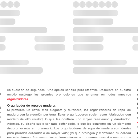
en cuestión de segundos. ¡Una opción sencilla pero efectiva!. Descubre en nuestro
l
amplio catálogo las grandes promociones que tenemos en todos nuestros
n
organizadores
.
n
Organizador de ropa de madera:
l
Si prefieres un estilo más elegante y duradero, los organizadores de ropa de
o
madera son la elección perfecta. Estos organizadores suelen estar fabricados con
a
madera de alta calidad, lo que les confiere una mayor resistencia y durabilidad.
a
Además, su diseño suele ser más sofisticado, lo que los convierte en un elemento
decorativo más en tu armario. Los organizadores de ropa de madera son ideales
para prendas delicadas o de mayor valor, ya que protegen y mantienen su calidad
a
por más tiempo. Aprovecha las mejores ofertas que tenemos para ti y compra hoy