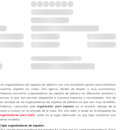
Los organizadores de zapatos de plástico son una excelente opción para mantener
nuestros zapatos en orden. Son ligeros, fáciles de limpiar y muy económicos.
Podemos encontrar organizadores de zapatos de plástico en diferentes tamaños y
formas, lo que nos permite adaptarlos a nuestros espacios y necesidades. Una de
las ventajas de los organizadores de zapatos de plástico es que son muy versátiles.
Podemos colocarlos este
organizador para zapatos
en el armario, debajo de la
cama o incluso en la entrada de la casa. Por otro lado, si estás en la búsqueda de
organizadores para baño
, estás en el lugar adecuado ya que aquí contamos con
varios modelos.
Cajas organizadoras de zapatos:
Otra opción para mantener tus zapatos en orden son las cajas organizadoras. Estas