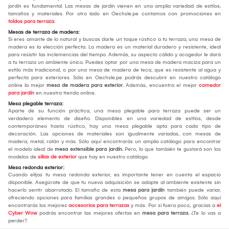
jardín es fundamental. Las mesas de jardín vienen en una amplia variedad de estilos,
tamaños y materiales. Por otro lado en Oechsle.pe contamos con promociones en
toldos para terraza
.
Mesas de terraza de madera:
Si eres amante de lo natural y buscas darle un toque rústico a tu terraza, una mesa de
madera es la elección perfecta. La madera es un material duradero y resistente, ideal
para resistir las inclemencias del tiempo. Además, su aspecto cálido y acogedor le dará
a tu terraza un ambiente único. Puedes optar por una mesa de madera maciza para un
estilo más tradicional, o por una mesa de madera de teca, que es resistente al agua y
perfecta para exteriores. Sólo en Oechsle.pe podrás descubrir en nuestro catálogo
online la mejor
mesa de madera para exterior
.
Además, encuentra el mejor
comedor
para jardín
en nuestra tienda online.
Mesa plegable terraza:
Aparte de su función práctica, una mesa plegable para terraza puede ser un
verdadero elemento de diseño. Disponibles en una variedad de estilos, desde
contemporáneo hasta rústico, hay una mesa plegable apta para cada tipo de
decoración. Las opciones de materiales son igualmente variadas, con mesas de
madera, metal, ratán y más. Sólo aquí encontrarás un amplio catálogo para encontrar
el modelo ideal de
mesa extensible para jardín.
Pero, lo que también te gustará son los
modelos de
sillas de exterior
que hay en nuestro catálogo.
Mesa redonda exterior:
Cuando elijas tu mesa redonda exterior, es importante tener en cuenta el espacio
disponible. Asegúrate de que tu nueva adquisición se adapte al ambiente existente sin
hacerlo sentir abarrotado. El tamaño de esta
mesa para jardín
también puede variar,
ofreciendo opciones para familias grandes o pequeños grupos de amigos. Sólo aquí
encontrarás los mejores
accesorios para terrazas
y más. Por si fuera poco, gracias a
el
Cyber Wow
podrás encontrar las mejores ofertas en
mesa para terraza.
¿Te lo vas a
perder?.