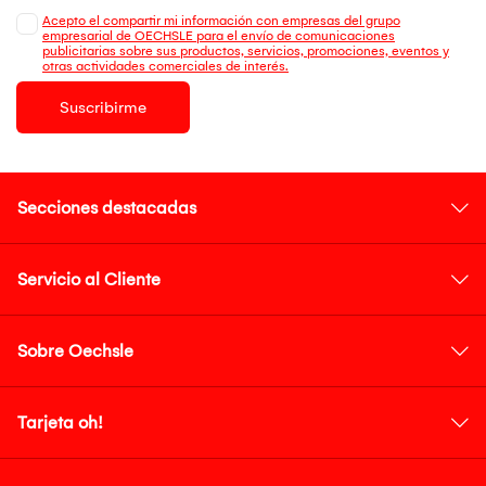
Acepto el compartir mi información con empresas del grupo
empresarial de OECHSLE para el envío de comunicaciones
publicitarias sobre sus productos, servicios, promociones, eventos y
otras actividades comerciales de interés.
Suscribirme
Secciones destacadas
Servicio al Cliente
Sobre Oechsle
Tarjeta oh!