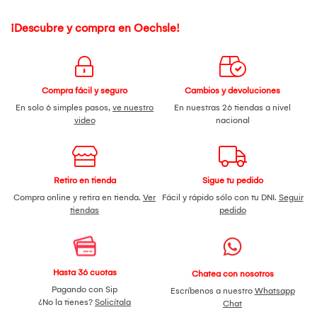
¡Descubre y compra en Oechsle!
Compra fácil y seguro
Cambios y devoluciones
En solo 6 simples pasos,
ve nuestro
En nuestras 26 tiendas a nivel
video
nacional
Retiro en tienda
Sigue tu pedido
Compra online y retira en tienda.
Ver
Fácil y rápido sólo con tu DNI.
Seguir
tiendas
pedido
Hasta 36 cuotas
Chatea con nosotros
Pagando con Sip
Escríbenos a nuestro
Whatsapp
¿No la tienes?
Solicítala
Chat