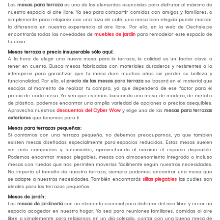
Las
mesas para terraza
es uno de los elementos esenciales para disfrutar al máximo de
nuestro espacio al aire libre. Ya sea para compartir comidas con amigos y familiares, o
simplemente para relajarse con una taza de café, una mesa bien elegida puede marcar
la diferencia en nuestra experiencia al aire libre. Por ello, en la web de Oechsle.pe
encontrarás todas las novedades de
muebles de jardín
para remodelar este espacio de
tu casa.
Mesas terraza a precio insuperable sólo aquí:
A la hora de elegir una nueva mesa para la terraza, la calidad es un factor clave a
tener en cuenta. Busca mesas fabricadas con materiales duraderos y resistentes a la
intemperie para garantizar que tu mesa dure muchos años sin perder su belleza y
funcionalidad. Por ello, el
precio de las mesas para terraza
se basará en el material que
escojas al momento de realizar tu compra, ya que dependerá de ese factor para el
precio de cada mesa. Ya sea que estemos buscando una mesa de madera, de metal o
de plástico, podemos encontrar una amplia variedad de opciones a precios asequibles.
Aprovecha nuestros
descuentos del Cyber Wow
y elige una de las
mesas para terrazas
exteriores
que tenemos para ti.
Mesas para terrazas pequeñas:
Si contamos con una terraza pequeña, no debemos preocuparnos, ya que también
existen mesas diseñadas especialmente para espacios reducidos. Estas mesas suelen
ser más compactas y funcionales, aprovechando al máximo el espacio disponible.
Podemos encontrar mesas plegables, mesas con almacenamiento integrado o incluso
mesas con ruedas que nos permiten moverlas fácilmente según nuestras necesidades.
No importa el tamaño de nuestra terraza, siempre podemos encontrar una mesa que
se adapte a nuestras necesidades. También encontrarás
sillas plegables
las cuáles son
ideales para las terrazas pequeñas.
Mesas de jardín:
Las
mesas de jardinería
son un elemento esencial para disfrutar del aire libre y crear un
espacio acogedor en nuestro hogar. Ya sea para reuniones familiares, comidas al aire
libre o simplemente para relajarnos en un día soleado, contar con una buena mesa de