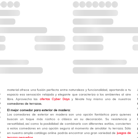
material ofrece una fusión perfecta entre naturaleza y funcionalidad, aportando a tu
s
espacio esa sensación relajada y elegante que caracteriza a los ambientes al aire
n
libre. Aprovecha las
ofertas Cyber Days
y llévate hoy mismo uno de nuestros
a
comedores de terrazas.
o
El mejor comedor para exterior de madera:
y
Los comedores de exterior en madera son una opción fantástica para quienes
e
buscan un toque más rústico o clásico en su decoración. Su resistencia y
versatilidad, así como la posibilidad de combinarlo con diferentes estilos, convierten
a estos comedores en una opción segura al momento de amoblar tu terraza. Sólo
a
en nuestro amplio catálogo online podrás encontrar una gran variedad de
juegos de
e
terraza pequeños
.