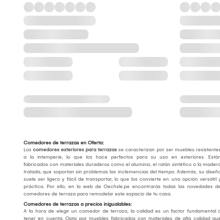
Comedores de terrazas en Oferta:
Los
comedores exteriores para terrazas
se caracterizan por ser muebles resistente
a la intemperie, lo que los hace perfectos para su uso en exteriores. Está
fabricados con materiales duraderos como el aluminio, el ratán sintético o la mader
tratada, que soportan sin problemas las inclemencias del tiempo. Además, su diseñ
suele ser ligero y fácil de transportar, lo que los convierte en una opción versátil 
práctica. Por ello, en la web de Oechsle.pe encontrarás todas las novedades d
comedores de terraza para remodelar este espacio de tu casa.
Comedores de terrazas a precios inigualables:
A la hora de elegir un comedor de terraza, la calidad es un factor fundamental 
tener en cuenta. Opta por muebles fabricados con materiales de alta calidad qu