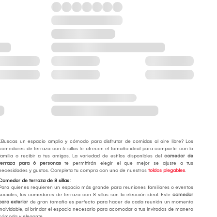
¿Buscas un espacio amplio y cómodo para disfrutar de comidas al aire libre? Los
comedores de terraza con 6 sillas te ofrecen el tamaño ideal para compartir con la
familia o recibir a tus amigos. La variedad de estilos disponibles del
comedor de
terraza para 6 personas
te permitirán elegir el que mejor se ajuste a tus
necesidades y gustos. Completa tu compra con uno de nuestros
toldos plegables
.
Comedor de terraza de 8 sillas:
Para quienes requieren un espacio más grande para reuniones familiares o eventos
sociales, los comedores de terraza con 8 sillas son la elección ideal. Este
comedor
para exterior
de gran tamaño es perfecto para hacer de cada reunión un momento
inolvidable, al brindar el espacio necesario para acomodar a tus invitados de manera
cómoda y elegante.