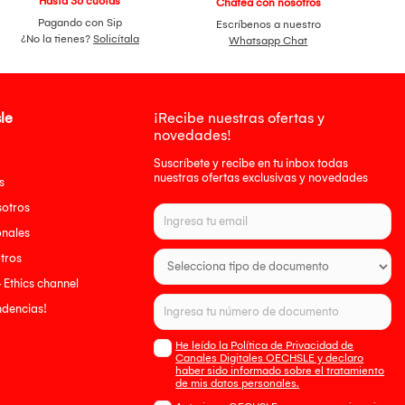
Hasta 36 cuotas
Chatea con nosotros
Pagando con Sip
Escríbenos a nuestro
¿No la tienes?
Solicítala
Whatsapp Chat
le
¡Recibe nuestras ofertas y
novedades!
Suscríbete y recibe en tu inbox todas
nuestras ofertas exclusivas y novedades
s
sotros
onales
tros
- Ethics channel
endencias!
He leído la Política de Privacidad de
Canales Digitales OECHSLE y declaro
haber sido informado sobre el tratamiento
de mis datos personales.