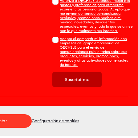
Autorizo a OECHSLE a conocer mejor mis
gustos y preferencias para ofrecerme
experiencias personalizadas. Acepto que
me envien contenido personalizado,
exclusivo, promociones hechas a mi
medida, novedades, descuentos
especiales, eventos y todo lo que se alinee
con lo que realmente me interesa.
Acepto el compartir mi información con
empresas del grupo empresarial de
OECHSLE para el envío de
comunicaciones publicitarias sobre sus
productos, servicios, promociones,
eventos y otras actividades comerciales
de interés.
Suscribirme
Tienda 100% Segura
ptar
Configuración de cookies