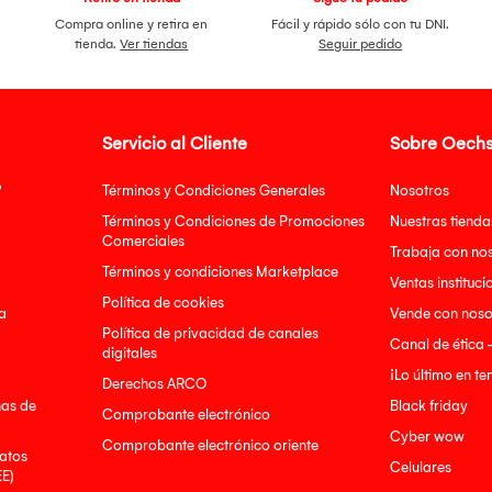
Compra online y retira en
Fácil y rápido sólo con tu DNI.
tienda.
Ver tiendas
Seguir pedido
Servicio al Cliente
Sobre Oechs
?
Términos y Condiciones Generales
Nosotros
Términos y Condiciones de Promociones
Nuestras tienda
Comerciales
Trabaja con no
Términos y condiciones Marketplace
Ventas instituci
Política de cookies
a
Vende con noso
Política de privacidad de canales
Canal de ética 
digitales
¡Lo último en t
Derechos ARCO
nas de
Black friday
Comprobante electrónico
Cyber wow
Comprobante electrónico oriente
atos
Celulares
EE)