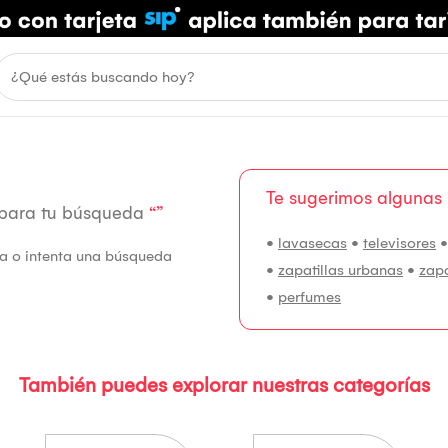
Te sugerimos algunas
 para tu búsqueda
“”
•
lavasecas
•
televisores
fía o intenta una búsqueda
•
zapatillas urbanas
•
zap
•
perfumes
También puedes explorar nuestras categorías