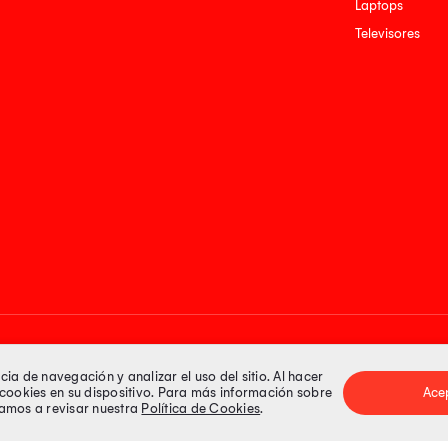
Laptops
Televisores
Medios de pago
a de navegación y analizar el uso del sitio. Al hacer
e cookies en su dispositivo. Para más información sobre
Ace
itamos a revisar nuestra
Política de Cookies
.