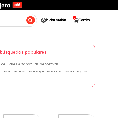
0
Iniciar sesión
Carrito
 búsquedas populares
•
celulares
•
zapatillas deportivas
atos mujer
•
sofas
•
roperos
•
casacas y abrigos