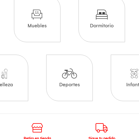
Muebles
Dormitorio
elleza
Deportes
Infant
Retiro en tienda
Sigue tu pedido