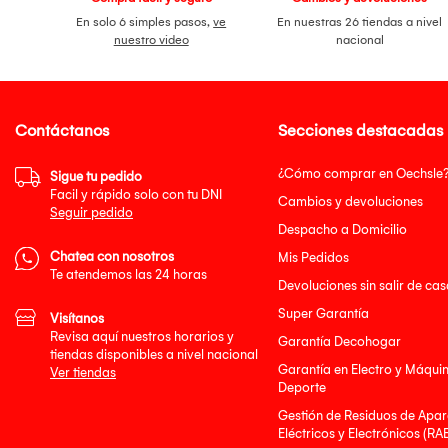
En solo 6 simples pasos,
ve
En nuestras 26 tiendas a nivel
nuestro video
nacional
Contáctanos
Secciones destacadas
¿Cómo comprar en Oechsle
Sigue tu pedido
Facil y rápido solo con tu DNI
Cambios y devoluciones
Seguir pedido
Despacho a Domicilio
Chatea con nosotros
Mis Pedidos
Te atendemos las 24 horas
Devoluciones sin salir de cas
Super Garantía
Visítanos
Revisa aquí nuestros horarios y
Garantía Decohogar
tiendas disponibles a nivel nacional
Garantía en Electro y Máqui
Ver tiendas
Deporte
Gestión de Residuos de Apar
Eléctricos y Electrónicos (RA