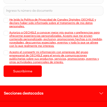
He leído la Política de Privacidad de Canales Digitales OECHSLE y
declaro haber sido informado sobre el tratamiento de mis datos
personales.
Autorizo a OECHSLE a conocer mejor mis gustos y preferencias para
ofrecerme experiencias personalizadas. Acepto que me envien
contenido personalizado, exclusivo, promociones hechas a mi medida,
novedades, descuentos especiales, eventos y todo lo que se alinee
con lo que realmente me interesa.
Acepto el compartir mi información con empresas del grupo
empresarial de OECHSLE para el envío de comunicaciones
publicitarias sobre sus productos, servicios, promociones, eventos y
otras actividades comerciales de interés.
Suscribirme
Secciones destacadas