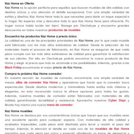
Kaz Home en Oferta:
Kaz Home
es la opción perfecta para aquellos que buscan muebles de alta calidad, con
diseños únicos y una atención al detalle excepcional. Con una amplia variedad de
estilos y diseños, Kaz Home tiene todo lo que necesitas para darle un toque especial a
tu hogar. No esperes más y descubre todo lo que Kaz Home tiene para ofrecerte. ¡Tu
hogar nunca había lucido tan bien!. Navega por Oechsle.pe y encuentra grandes
descuentos en todos nuestros
productos de muebles
.
Encuentra tus productos Kaz Home a precio único:
La calidad es una de las principales prioridades de
Kaz Home
, por lo que cada mueble
está fabricado con los más altos estándares de calidad. Desde la selección de los
materiales hasta el proceso de fabricación, en Kaz Home se aseguran de que cada
pieza cumpla con los más altos estándares de calidad para garantizar la satisfacción
de sus clientes. Por ello, en Oechsle.pe podrás encontrar tu nuevo producto de Kaz
Home y elegir el precio que más se acomode a tus posibilidades. Además, gracias a las
Black Friday
encontrarás el mejor
precio de Kaz Home.
Compra tu próximo Kaz Home comedor:
En nuestra sección de muebles de comedor, encontrarás una amplia variedad de
mesas,
sillas de comedor Kaz Home
y aparadores que harán que tu comedor luzca
espectacular. Desde diseños modernos y minimalistas hasta estilos más clásicos y
elegantes, en esta reconocida marca te ofrece opciones para todos los gustos.
Además, nuestros muebles de comedor están fabricados con materiales de alta
calidad, garantizando durabilidad y resistencia. Aprovecha nuestros
Cyber Days
y
llévate hoy mismo una nueva
mesa de comedor
.
Kaz Home muebles:
Kaz Home se destaca por sus características únicas que hacen que sus muebles sean
una excelente opción para cualquier espacio. Con materiales de alta calidad y
acabados impecables, cada pieza está diseñada para durar y resistir el paso del
tiempo. Además, la atención al detalle en cada uno de los
muebles de Kaz Home
garantiza que cada pieza sea única y especial, añadiendo un toque de elegancia y