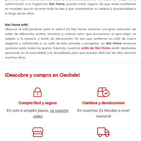
sofisticación a tu hogar.Con
Kaz Home
, puedes estar seguro de que estás invirtiendo
en muebles que te durarán toda la vida y que mantendrán su belleza y funcionalidad a
lo largo de los años.
Kaz Home sofá:
¿Buscas el sofá perfecto para tu salón? En Kaz Home tenemos una gran selección de
sofás de diferentes estilos, tamaños y colores para que encuentres el que mejor se
adapte a tu espacio y estilo de decoración. Ya sea que prefieras un sofá de cuero
elegante y sofisticado o un sofá de tela cómodo y acogedor, en
Kaz Home
tenemos
opciones para todos los gustos. Además, nuestros
sofás de Kaz Home
están diseñados
pensando en la comodidad y la durabilidad, para que puedas disfrutar de ellos durante
muchos años.
¡Descubre y compra en Oechsle!
Compra fácil y seguro
Cambios y devoluciones
En solo 6 simples pasos,
ve nuestro
En nuestras 26 tiendas a nivel
video
nacional