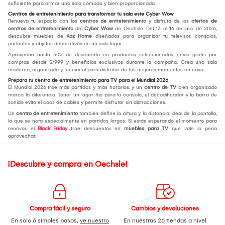
suficiente para armar una sala cómoda y bien proporcionada.
Centros de entretenimiento para transformar tu sala este Cyber Wow
Renueva tu espacio con los
centros de entretenimiento
y disfruta de las
ofertas de
centros de entretenimiento
del
Cyber Wow
de Oechsle. Del 13 al 16 de julio de 2026,
descubre muebles de
Kaz Home
diseñados para organizar tu televisor, consolas,
parlantes y objetos decorativos en un solo lugar.
Aprovecha hasta 50% de descuento en productos seleccionados, envío gratis por
compras desde S/999 y beneficios exclusivos durante la campaña. Crea una sala
moderna, organizada y funcional para disfrutar de tus mejores momentos en casa.
Prepara tu centro de entretenimiento para TV para el Mundial 2026
El Mundial 2026 trae más partidos y más horarios, y un
centro de TV
bien organizado
marca la diferencia. Tener un lugar fijo para la consola, el decodificador y la barra de
sonido evita el caos de cables y permite disfrutar sin distracciones.
Un
centro de entretenimiento
también define la altura y la distancia ideal de la pantalla,
lo que se nota especialmente en partidos largos. Si estás esperando el momento para
renovar, el
Black Friday
trae descuentos en
muebles para TV
que vale la pena
aprovechar.
¡Descubre y compra en Oechsle!
Compra fácil y seguro
Cambios y devoluciones
En solo 6 simples pasos,
ve nuestro
En nuestras 26 tiendas a nivel