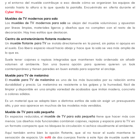
y el entorno del mueble contribuye a eso: desde cómo se organizan los equipos de
sonido hasta la altura a la que queda la pantalla. Encuéntralo en oferta durante el
Cyber Wow
.
Muebles de TV modernos para sala
Los
muebles de TV modernos para sala
se alejan del mueble voluminoso y apuestan
por líneas limpias, materiales ligeros y diseños que no compiten con el resto de la
decoración. Hay tres estilos que destacan.
Centro de entretenimiento flotante moderno
Un
mueble flotante para TV
se instala directamente en la pared, sin patas ni apoyos en
el suelo. Eso libera espacio visual hacia abajo y hace que la sala se vea más amplia de
lo que es.
Suele tener cajones o repisas integradas que mantienen todo ordenado sin añadir
volumen al ambiente. Son una buena opción para quienes quieren un look
contemporáneo y tienen paredes en buen estado para soportar el anclaje.
Mueble para TV de melamina
El
mueble para TV de melamina
es uno de los más buscados por su relación entre
durabilidad y precio. La melamina es resistente a los golpes y la humedad, fácil de
limpiar y disponible en una amplia variedad de acabados que imitan madera, concreto
o colores sólidos.
Es un material que se adapta bien a distintos estilos de sala sin exigir un presupuesto
alto, y por eso aparece en muchos de los modelos más vendidos.
Mueble de TV para sala pequeña
En espacios reducidos, el
mueble de TV para sala pequeña
tiene que hacer más con
menos. Los diseños más funcionales combinan cajones, repisas y espacio para la TV en
un formato compacto que no bloquea la circulación ni achica visualmente el ambiente.
Aquí también entra bien la opción flotante, que al no tocar el suelo mantiene la
sensación de espacio. Un
sofá
de dos cuerpos frente a este tipo de mueble suele ser