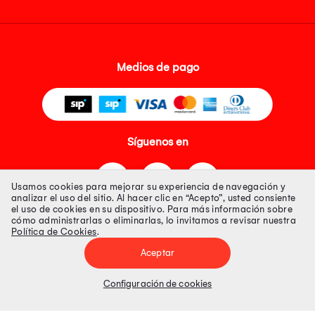
Medios de pago
Síguenos en
Usamos cookies para mejorar su experiencia de navegación y
analizar el uso del sitio. Al hacer clic en “Acepto”, usted consiente
el uso de cookies en su dispositivo. Para más información sobre
cómo administrarlas o eliminarlas, lo invitamos a revisar nuestra
Política de Cookies
.
Tienda 100% Segura
Aceptar
Tiendas Peruanas S.A. R.U.C. Nº 20493020618. Todos los derechos
reservados. Av. Aviación 2405 Piso 3, San Borja
Configuración de cookies
Precios disponibles solo en www.oechsle.pe. Precios online publicados
pueden incluir descuento adicional. Precios sujetos a variaciones sin
previo aviso. Productos sujetos a disponibilidad de stock