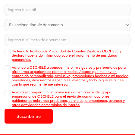
He leído la Política de Privacidad de Canales Digitales OECHSLE y
declaro haber sido informado sobre el tratamiento de mis datos
personales.
Autorizo a OECHSLE a conocer mejor mis gustos y preferencias para
ofrecerme experiencias personalizadas. Acepto que me envien
contenido personalizado, exclusivo, promociones hechas a mi medida,
novedades, descuentos especiales, eventos y todo lo que se alinee
con lo que realmente me interesa.
Acepto el compartir mi información con empresas del grupo
empresarial de OECHSLE para el envío de comunicaciones
publicitarias sobre sus productos, servicios, promociones, eventos y
otras actividades comerciales de interés.
Suscribirme