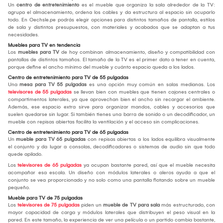
Un
centro de entretenimiento
es el mueble que organiza la sala alrededor de la TV:
agrupa el almacenamiento, ordena los cables y da estructura al espacio sin ocuparlo
todo. En Oechsle.pe podrás elegir opciones para distintos tamaños de pantalla, estilos
de sala y distintos presupuestos, con materiales y acabados que se adaptan a tus
necesidades.
Muebles para TV en tendencia
Los
muebles para TV
de hoy combinan almacenamiento, diseño y compatibilidad con
pantallas de distintos tamaños. El tamaño de la TV es el primer dato a tener en cuenta,
porque define el ancho mínimo del mueble y cuánto espacio queda a los lados.
Centro de entretenimiento para TV de 55 pulgadas
Una
mesa para TV 55 pulgadas
es una opción muy común en salas medianas. Los
televisores de 55 pulgadas
se llevan bien con muebles que tienen cajones centrales o
compartimentos laterales, ya que aprovechan bien el ancho sin recargar el ambiente.
Además, ese espacio extra sirve para organizar mandos, cables y accesorios que
suelen quedarse sin lugar. Si también tienes una barra de sonido o un decodificador, un
mueble con repisas abiertas facilita la ventilación y el acceso sin complicaciones.
Centro de entretenimiento para TV de 65 pulgadas
Un
mueble para TV 65 pulgadas
con repisas abiertas a los lados equilibra visualmente
el conjunto y da lugar a consolas, decodificadores o sistemas de audio sin que todo
quede apilado.
Los
televisores de 65 pulgadas
ya ocupan bastante pared, así que el mueble necesita
acompañar esa escala. Un diseño con módulos laterales o aleros ayuda a que el
conjunto se vea proporcionado y no solo como una pantalla flotando sobre un mueble
pequeño.
Mueble para TV de 75 pulgadas
Los
televisores de 75 pulgadas
piden un
mueble de TV para sala
más estructurado, con
mayor capacidad de carga y módulos laterales que distribuyen el peso visual en la
pared. En este tamaño, la experiencia de ver una película o un partido cambia bastante,