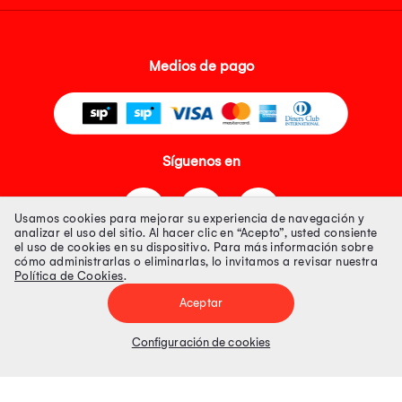
Medios de pago
Síguenos en
Usamos cookies para mejorar su experiencia de navegación y
analizar el uso del sitio. Al hacer clic en “Acepto”, usted consiente
el uso de cookies en su dispositivo. Para más información sobre
cómo administrarlas o eliminarlas, lo invitamos a revisar nuestra
Política de Cookies
.
Tienda 100% Segura
Aceptar
Tiendas Peruanas S.A. R.U.C. Nº 20493020618. Todos los derechos
reservados. Av. Aviación 2405 Piso 3, San Borja
Configuración de cookies
Precios disponibles solo en www.oechsle.pe. Precios online publicados
pueden incluir descuento adicional. Precios sujetos a variaciones sin
previo aviso. Productos sujetos a disponibilidad de stock
El Oficial de Protección de Datos Personales de Tiendas Peruanas S.A.
identificada con RUC No. 20493020618 es el señor Juan Diego Gavelan