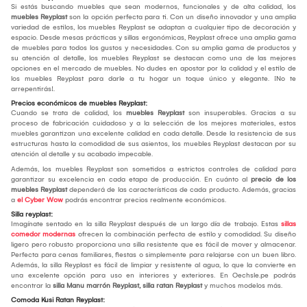
Si estás buscando muebles que sean modernos, funcionales y de alta calidad, los
muebles Reyplast
son la opción perfecta para ti. Con un diseño innovador y una amplia
variedad de estilos, los muebles Reyplast se adaptan a cualquier tipo de decoración y
espacio. Desde mesas prácticas y sillas ergonómicas, Reyplast ofrece una amplia gama
de muebles para todos los gustos y necesidades. Con su amplia gama de productos y
su atención al detalle, los muebles Reyplast se destacan como una de las mejores
opciones en el mercado de muebles. No dudes en apostar por la calidad y el estilo de
los muebles Reyplast para darle a tu hogar un toque único y elegante. ¡No te
arrepentirás!.
Precios económicos de muebles Reyplast:
Cuando se trata de calidad, los
muebles Reyplast
son insuperables. Gracias a su
proceso de fabricación cuidadoso y a la selección de los mejores materiales, estos
muebles garantizan una excelente calidad en cada detalle. Desde la resistencia de sus
estructuras hasta la comodidad de sus asientos, los muebles Reyplast destacan por su
atención al detalle y su acabado impecable.
Además, los muebles Reyplast son sometidos a estrictos controles de calidad para
garantizar su excelencia en cada etapa de producción. En cuánto al
precio de los
muebles Reyplast
dependerá de las características de cada producto. Además, gracias
a
el Cyber Wow
podrás encontrar precios realmente económicos.
Silla reyplast:
Imagínate sentado en la silla Reyplast después de un largo día de trabajo. Estas
sillas
comedor modernas
ofrecen la combinación perfecta de estilo y comodidad. Su diseño
ligero pero robusto proporciona una silla resistente que es fácil de mover y almacenar.
Perfecta para cenas familiares, fiestas o simplemente para relajarse con un buen libro.
Además, la silla Reyplast es fácil de limpiar y resistente al agua, lo que la convierte en
una excelente opción para uso en interiores y exteriores. En Oechsle.pe podrás
encontrar la
silla Manu marrón Reyplast, silla ratan Reyplast
y muchos modelos más.
Comoda Kusi Ratan Reyplast: