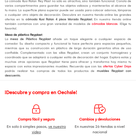
La cómoda Kusi Ratan Rey Plast no sólo es atractiva, sino también funcional. Consta de
varios compartimentos para guardar tus objetos valiosos y mantenerlos al alcance de
tu mano. La superficie plana superior puede ser usada para colocar adornos, lámparas
o cualquier otro objeto de decoración. Descubre en nuestra tienda online las grandes
ofertas en la
cómoda Kusi Ratan 4 pisos Morado Reyplast.
En nuestra tienda online
también contamos con una gran variedad de modelos de
cómodas blancas
. ¡Elige tu
favorita!.
Mesa de plástico Reyplast:
La
mesa de Plástico Reyplast
añade un toque elegante a cualquier espacio de
comedor. Su diseño compacto y funcional la hace perfecta para espacios pequeños,
mientras que su construcción en plástico de larga duración garantiza años de uso
confiable. Complementado con las sillas Reyplast, crean un conjunto homogéneo y
coordinado que se adaptará a cualquier estilo de decoración del hogar. Explora estas y
muchas otras opciones que Reyplast tiene para ofrecer y transforma hoy mismo tu
espacio con estos impresionantes muebles. Recuerda que con las
ofertas Cyber Days
podrás realizar tus compras de todos los productos de
muebles Reyplast con
descuento.
¡Descubre y compra en Oechsle!
Compra fácil y seguro
Cambios y devoluciones
En solo 6 simples pasos,
ve nuestro
En nuestras 26 tiendas a nivel
video
nacional