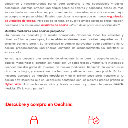
añadiendo y reestructurando partes para adaptarse a tus necesidades y gustos
personales. Además, ofrecen una amplia gama de colores y acabados, desde los más
sobrios hasta los más vibrantes, para que puedas crear el espacio culinario que mejor
se adapte a tu personalidad. Puedes completar tu compra con un nuevo
organizador
de utensilios de cocina
. Pero eso no es todo, en nuestro amplio catálogo online también
contamos con los mejores
auxiliares de cocina
. ¿Vas a dejar pasar esta oportunidad?.
Muebles modulares para cocinas pequeñas:
¿Tu cocina es reducida y te resulta complicado almacenar todos tus utensilios y
alimentos? No te preocupes, los
muebles modulares para cocinas pequeñas
son la
solución perfecta para ti. Su versatilidad te permite aprovechar cada centímetro de tu
cocina, proporcionando una enorme cantidad de almacenamiento sin sacrificar el
espacio vital.
Ya sea que busques una solución de almacenamiento para tu pequeña cocina, o
quieras modernizar el corazón del hogar con un estilo fresco y vibrante, te invitamos a
conocer nuestra gama de muebles de cocina modulares. Recuerda, tu cocina es el
alma de tu hogar, y merece ser tan hermosa y eficiente como sea posible. Explora
nuestras opciones de
muebles modulares
y da el primer paso para transformar tu
cocina hoy. Recuerda que en Oechsle.pe contamos con los mejores precios gracias al
Cyber Wow
. Aprovecha estos días y llévate a casa hoy mismo tu nuevo
mueble
modular.
¿Te lo vas a perder?.
¡Descubre y compra en Oechsle!