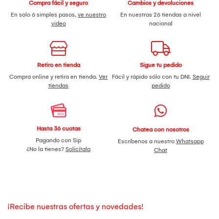
Compra fácil y seguro
Cambios y devoluciones
En solo 6 simples pasos,
ve nuestro
En nuestras 26 tiendas a nivel
video
nacional
Retiro en tienda
Sigue tu pedido
Compra online y retira en tienda.
Ver
Fácil y rápido sólo con tu DNI.
Seguir
tiendas
pedido
Hasta 36 cuotas
Chatea con nosotros
Pagando con Sip
Escríbenos a nuestro
Whatsapp
¿No la tienes?
Solicítala
Chat
¡Recibe nuestras ofertas y novedades!