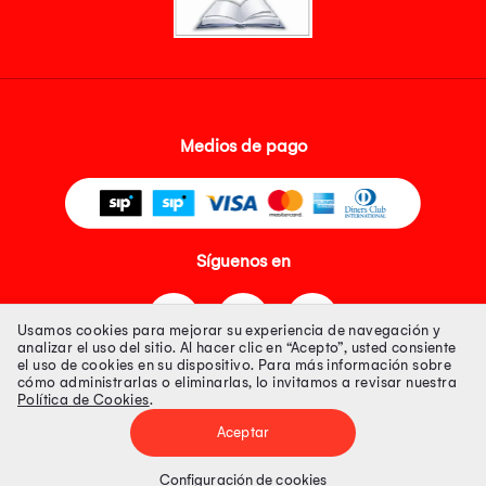
Medios de pago
Síguenos en
Usamos cookies para mejorar su experiencia de navegación y
analizar el uso del sitio. Al hacer clic en “Acepto”, usted consiente
el uso de cookies en su dispositivo. Para más información sobre
cómo administrarlas o eliminarlas, lo invitamos a revisar nuestra
Política de Cookies
.
Tienda 100% Segura
Aceptar
Tiendas Peruanas S.A. R.U.C. Nº 20493020618. Todos los derechos
reservados. Av. Aviación 2405 Piso 3, San Borja
Configuración de cookies