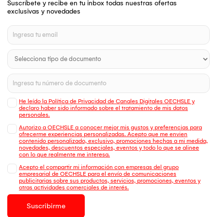
Suscríbete y recibe en tu inbox todas nuestras ofertas
exclusivas y novedades
He leído la Política de Privacidad de Canales Digitales OECHSLE y
declaro haber sido informado sobre el tratamiento de mis datos
personales.
Autorizo a OECHSLE a conocer mejor mis gustos y preferencias para
ofrecerme experiencias personalizadas. Acepto que me envien
contenido personalizado, exclusivo, promociones hechas a mi medida,
novedades, descuentos especiales, eventos y todo lo que se alinee
con lo que realmente me interesa.
Acepto el compartir mi información con empresas del grupo
empresarial de OECHSLE para el envío de comunicaciones
publicitarias sobre sus productos, servicios, promociones, eventos y
otras actividades comerciales de interés.
Suscribirme