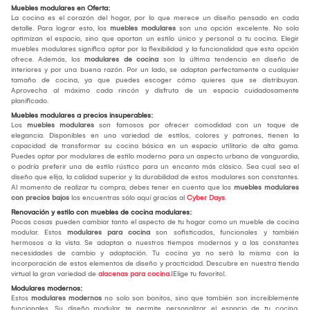
Muebles modulares en Oferta:
La cocina es el corazón del hogar, por lo que merece un diseño pensado en cada
detalle. Para lograr esto, los
muebles modulares
son una opción excelente. No solo
optimizan el espacio, sino que aportan un estilo único y personal a tu cocina. Elegir
muebles modulares significa optar por la flexibilidad y la funcionalidad que esta opción
ofrece. Además, los
modulares de cocina
son la última tendencia en diseño de
interiores y por una buena razón. Por un lado, se adaptan perfectamente a cualquier
tamaño de cocina, ya que puedes escoger cómo quieres que se distribuyan.
Aprovecha al máximo cada rincón y disfruta de un espacio cuidadosamente
planificado.
Muebles modulares a precios insuperables:
Los
muebles modulares
son famosos por ofrecer comodidad con un toque de
elegancia. Disponibles en una variedad de estilos, colores y patrones, tienen la
capacidad de transformar su cocina básica en un espacio utilitario de alta gama.
Puedes optar por modulares de estilo moderno para un aspecto urbano de vanguardia,
o podría preferir una de estilo rústico para un encanto más clásico. Sea cual sea el
diseño que elija, la calidad superior y la durabilidad de estos modulares son constantes.
Al momento de realizar tu compra, debes tener en cuenta que los
muebles modulares
con precios bajos
los encuentras sólo aquí gracias al
Cyber Days
.
Renovación y estilo con muebles de cocina modulares:
Pocas cosas pueden cambiar tanto el aspecto de tu hogar como un mueble de cocina
modular. Estos
modulares para cocina
son sofisticados, funcionales y también
hermosos a la vista. Se adaptan a nuestros tiempos modernos y a las constantes
necesidades de cambio y adaptación. Tu cocina ya no será la misma con la
incorporación de estos elementos de diseño y practicidad. Descubre en nuestra tienda
virtual la gran variedad de
alacenas para cocina
.¡Elige tu favorito!.
Modulares modernos:
Estos
modulares modernos
no solo son bonitos, sino que también son increíblemente
funcionales. Su diseño modular te permite personalizar el espacio de tu cocina,