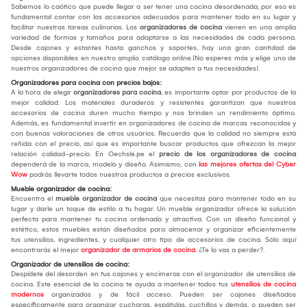
Sabemos lo caótico que puede llegar a ser tener una cocina desordenada, por eso es
fundamental contar con los accesorios adecuados para mantener todo en su lugar y
facilitar nuestras tareas culinarias. Los
organizadores de cocina
vienen en una amplia
variedad de formas y tamaños para adaptarse a las necesidades de cada persona.
Desde cajones y estantes hasta ganchos y soportes, hay una gran cantidad de
opciones disponibles en nuestro amplio catálogo online.¡No esperes más y elige uno de
nuestros organizadores de cocina que mejor se adapten a tus necesidades!.
Organizadores para cocina con precios bajos:
A la hora de elegir
organizadores para cocina
, es importante optar por productos de la
mejor calidad. Los materiales duraderos y resistentes garantizan que nuestros
accesorios de cocina duren mucho tiempo y nos brinden un rendimiento óptimo.
Además, es fundamental invertir en organizadores de cocina de marcas reconocidas y
con buenas valoraciones de otros usuarios. Recuerda que la calidad no siempre está
reñida con el precio, así que es importante buscar productos que ofrezcan la mejor
relación calidad-precio. En Oechsle.pe el
precio de los organizadores de cocina
dependerá de la marca, modelo y diseño. Asimismo, con
las mejores ofertas del Cyber
Wow
podrás llevarte todos nuestros productos a precios exclusivos.
Mueble organizador de cocina:
Encuentra el
mueble organizador de cocina
que necesitas para mantener todo en su
lugar y darle un toque de estilo a tu hogar. Un mueble organizador ofrece la solución
perfecta para mantener tu cocina ordenada y atractiva. Con un diseño funcional y
estético, estos muebles están diseñados para almacenar y organizar eficientemente
tus utensilios, ingredientes, y cualquier otro tipo de accesorios de cocina. Sólo aquí
encontrarás el mejor
organizador de armarios de cocina
. ¿Te lo vas a perder?.
Organizador de utensilios de cocina:
Despídete del desorden en tus cajones y encimeras con el organizador de utensilios de
cocina. Este esencial de la cocina te ayuda a mantener todos tus
utensilios de cocina
modernos
organizados y de fácil acceso. Pueden ser cajones diseñados
específicamente para organizar cucharas, espátulas, cuchillos y demás, o pueden ser