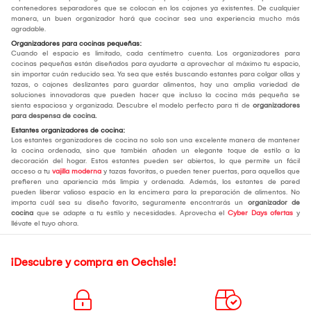
contenedores separadores que se colocan en los cajones ya existentes. De cualquier
manera, un buen organizador hará que cocinar sea una experiencia mucho más
agradable.
Organizadores para cocinas pequeñas:
Cuando el espacio es limitado, cada centímetro cuenta. Los organizadores para
cocinas pequeñas están diseñados para ayudarte a aprovechar al máximo tu espacio,
sin importar cuán reducido sea. Ya sea que estés buscando estantes para colgar ollas y
tazas, o cajones deslizantes para guardar alimentos, hay una amplia variedad de
soluciones innovadoras que pueden hacer que incluso la cocina más pequeña se
sienta espaciosa y organizada. Descubre el modelo perfecto para ti de
organizadores
para despensa de cocina.
Estantes organizadores de cocina:
Los estantes organizadores de cocina no solo son una excelente manera de mantener
la cocina ordenada, sino que también añaden un elegante toque de estilo a la
decoración del hogar. Estos estantes pueden ser abiertos, lo que permite un fácil
acceso a tu
vajilla moderna
y tazas favoritas, o pueden tener puertas, para aquellos que
prefieren una apariencia más limpia y ordenada. Además, los estantes de pared
pueden liberar valioso espacio en la encimera para la preparación de alimentos. No
importa cuál sea su diseño favorito, seguramente encontrarás un
organizador de
cocina
que se adapte a tu estilo y necesidades. Aprovecha el
Cyber Days ofertas
y
llévate el tuyo ahora.
¡Descubre y compra en Oechsle!