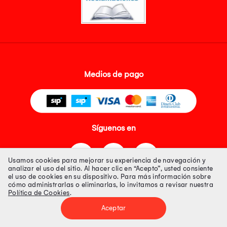
Medios de pago
Síguenos en
Usamos cookies para mejorar su experiencia de navegación y
analizar el uso del sitio. Al hacer clic en “Acepto”, usted consiente
el uso de cookies en su dispositivo. Para más información sobre
cómo administrarlas o eliminarlas, lo invitamos a revisar nuestra
Política de Cookies
.
Tienda 100% Segura
Aceptar
Tiendas Peruanas S.A. R.U.C. Nº 20493020618. Todos los derechos
reservados. Av. Aviación 2405 Piso 3, San Borja