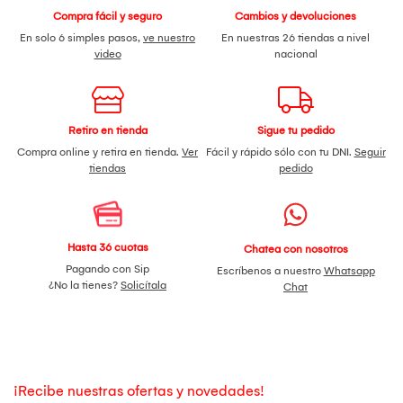
Compra fácil y seguro
Cambios y devoluciones
En solo 6 simples pasos,
ve nuestro
En nuestras 26 tiendas a nivel
video
nacional
Retiro en tienda
Sigue tu pedido
Compra online y retira en tienda.
Ver
Fácil y rápido sólo con tu DNI.
Seguir
tiendas
pedido
Hasta 36 cuotas
Chatea con nosotros
Pagando con Sip
Escríbenos a nuestro
Whatsapp
¿No la tienes?
Solicítala
Chat
¡Recibe nuestras ofertas y novedades!