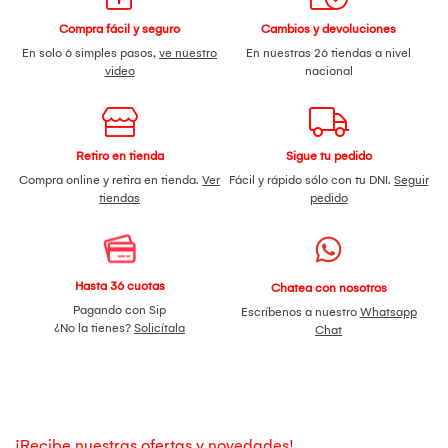
Compra fácil y seguro
Cambios y devoluciones
En solo 6 simples pasos,
ve nuestro
En nuestras 26 tiendas a nivel
video
nacional
Retiro en tienda
Sigue tu pedido
Compra online y retira en tienda.
Ver
Fácil y rápido sólo con tu DNI.
Seguir
tiendas
pedido
Hasta 36 cuotas
Chatea con nosotros
Pagando con Sip
Escríbenos a nuestro
Whatsapp
¿No la tienes?
Solicítala
Chat
¡Recibe nuestras ofertas y novedades!