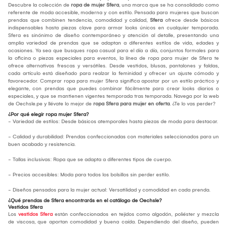
Descubre la colección de
ropa de mujer Sfera
, una marca que se ha consolidado como
referente de moda accesible, moderna y con estilo. Pensada para mujeres que buscan
prendas que combinen tendencia, comodidad y calidad,
Sfera
ofrece desde básicos
indispensables hasta piezas clave para armar looks únicos en cualquier temporada.
Sfera es sinónimo de diseño contemporáneo y atención al detalle, presentando una
amplia variedad de prendas que se adaptan a diferentes estilos de vida, edades y
ocasiones. Ya sea que busques ropa casual para el día a día, conjuntos formales para
la oficina o piezas especiales para eventos, la línea de ropa para mujer de Sfera te
ofrece alternativas frescas y versátiles. Desde vestidos, blusas, pantalones y faldas,
cada artículo está diseñado para realzar la feminidad y ofrecer un ajuste cómodo y
favorecedor. Comprar ropa para mujer Sfera significa apostar por un estilo práctico y
elegante, con prendas que puedes combinar fácilmente para crear looks diarios o
especiales, y que se mantienen vigentes temporada tras temporada. Navega por la web
de Oechsle.pe y llévate lo mejor de
ropa Sfera para mujer en oferta
. ¿Te lo vas perder?
¿Por qué elegir ropa mujer Sfera?
- Variedad de estilos: Desde básicos atemporales hasta piezas de moda para destacar.
- Calidad y durabilidad: Prendas confeccionadas con materiales seleccionados para un
buen acabado y resistencia.
- Tallas inclusivas: Ropa que se adapta a diferentes tipos de cuerpo.
- Precios accesibles: Moda para todos los bolsillos sin perder estilo.
- Diseños pensados para la mujer actual: Versatilidad y comodidad en cada prenda.
¿Qué prendas de Sfera encontrarás en el catálogo de Oechsle?
Vestidos Sfera
Los
vestidos Sfera
están confeccionados en tejidos como algodón, poliéster y mezcla
de viscosa, que aportan comodidad y buena caída. Dependiendo del diseño, pueden