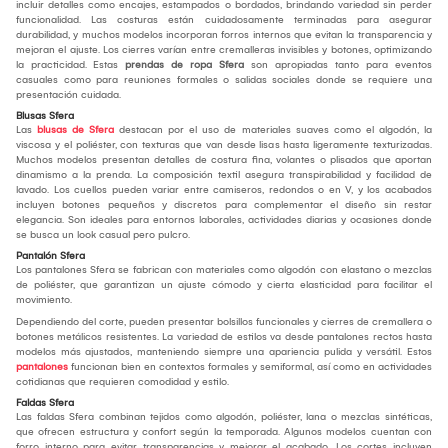
incluir detalles como encajes, estampados o bordados, brindando variedad sin perder
funcionalidad. Las costuras están cuidadosamente terminadas para asegurar
durabilidad, y muchos modelos incorporan forros internos que evitan la transparencia y
mejoran el ajuste. Los cierres varían entre cremalleras invisibles y botones, optimizando
la practicidad. Estas
prendas de ropa Sfera
son apropiadas tanto para eventos
casuales como para reuniones formales o salidas sociales donde se requiere una
presentación cuidada.
Blusas Sfera
Las
blusas de Sfera
destacan por el uso de materiales suaves como el algodón, la
viscosa y el poliéster, con texturas que van desde lisas hasta ligeramente texturizadas.
Muchos modelos presentan detalles de costura fina, volantes o plisados que aportan
dinamismo a la prenda. La composición textil asegura transpirabilidad y facilidad de
lavado. Los cuellos pueden variar entre camiseros, redondos o en V, y los acabados
incluyen botones pequeños y discretos para complementar el diseño sin restar
elegancia. Son ideales para entornos laborales, actividades diarias y ocasiones donde
se busca un look casual pero pulcro.
Pantalón Sfera
Los pantalones Sfera se fabrican con materiales como algodón con elastano o mezclas
de poliéster, que garantizan un ajuste cómodo y cierta elasticidad para facilitar el
movimiento.
Dependiendo del corte, pueden presentar bolsillos funcionales y cierres de cremallera o
botones metálicos resistentes. La variedad de estilos va desde pantalones rectos hasta
modelos más ajustados, manteniendo siempre una apariencia pulida y versátil. Estos
pantalones
funcionan bien en contextos formales y semiformal, así como en actividades
cotidianas que requieren comodidad y estilo.
Faldas Sfera
Las faldas Sfera combinan tejidos como algodón, poliéster, lana o mezclas sintéticas,
que ofrecen estructura y confort según la temporada. Algunos modelos cuentan con
forro interno para evitar transparencias y mejorar el acabado. Los cortes incluyen