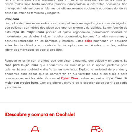
desde faldas lápiz hasta modelos plisados, adaptándose a diferentes ocasiones. Son
una opción habitual para ambientes de oficina, eventos sociales y ocasiones donde se
desea un atuendo femenino y elegante.
Polo Sfera
Los polos de Sfera están elaborados principalmente en algodón y mezclas de algodón
con poliéster, con tejidos tipo piqué que aportan textura y durabilidad. La confección de
esta
ropa de mujer Sfera
prioriza el ajuste ergonómico, permitiendo libertad de
movimiento. Los detalles incluyen cuellos acanalados, botones frontales resistentes y
costuras reforzadas en los hombros y laterales. Estos
polos
mantienen un equilibrio
entre funcionalidad y un acabado limpio, apto para actividades casuales, salidas
informales y jornadas de ocio al aire libre.
Renueva tu estilo con prendas que combinan elegancia, comodidad y tendencia. La
ropa para mujer Sfera
que encuentras en Oechsle.pe es la opción perfecta para
quienes buscan calidad y diseño en un solo lugar. Explora la variedad de prendas y
encuentra esas piezas que se convertirán en tus favoritas para el día a día o para
ocasiones especiales. Además con el
Cyber Wow
podrás encontrar
ropa Sfera de
mujer con precios bajos
. Compra ahora y disfruta de la experiencia de vestir con estilo
y confianza.
¡Descubre y compra en Oechsle!