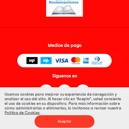
Medios de pago
Síguenos en
Usamos cookies para mejorar su experiencia de navegación y
analizar el uso del sitio. Al hacer clic en “Acepto”, usted consiente
el uso de cookies en su dispositivo. Para más información sobre
cómo administrarlas o eliminarlas, lo invitamos a revisar nuestra
Política de Cookies
.
Tienda 100% Segura
Aceptar
Tiendas Peruanas S.A. R.U.C. Nº 20493020618. Todos los derechos