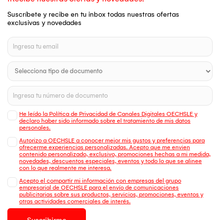
Suscríbete y recibe en tu inbox todas nuestras ofertas
exclusivas y novedades
He leído la Política de Privacidad de Canales Digitales OECHSLE y
declaro haber sido informado sobre el tratamiento de mis datos
personales.
Autorizo a OECHSLE a conocer mejor mis gustos y preferencias para
ofrecerme experiencias personalizadas. Acepto que me envien
contenido personalizado, exclusivo, promociones hechas a mi medida,
novedades, descuentos especiales, eventos y todo lo que se alinee
con lo que realmente me interesa.
Acepto el compartir mi información con empresas del grupo
empresarial de OECHSLE para el envío de comunicaciones
publicitarias sobre sus productos, servicios, promociones, eventos y
otras actividades comerciales de interés.
Suscribirme