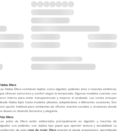
Faldas Sfera
Las faldas Sfera combinan tejidos como algodón, poliéster, lana o mezclas sintéticas,
que ofrecen estructura y confort según la temporada. Algunos modelos cuentan con
forro interno para evitar transparencias y mejorar el acabado. Los cortes incluyen
desde faldas lápiz hasta modelos plisados, adaptándose a diferentes ocasiones. Son
una opción habitual para ambientes de oficina, eventos sociales y ocasiones donde
se desea un atuendo femenino y elegante.
Polo Sfera
Los polos de Sfera están elaborados principalmente en algodón y mezclas de
algodón con poliéster, con tejidos tipo piqué que aportan textura y durabilidad. La
confección de esta
ropa de mujer Sfera
prioriza el ajuste ergonómico, permitiendo