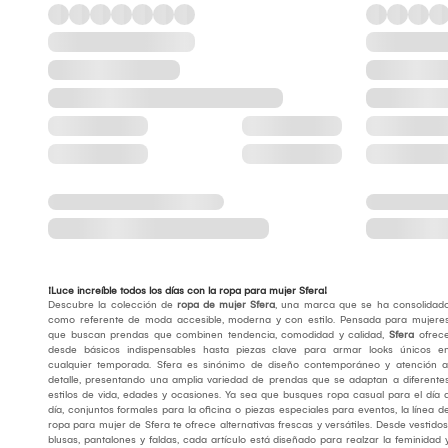
¡Luce increíble todos los días con la ropa para mujer Sfera!
Descubre la colección de
ropa de mujer Sfera
, una marca que se ha consolidad
como referente de moda accesible, moderna y con estilo. Pensada para mujere
que buscan prendas que combinen tendencia, comodidad y calidad,
Sfera
ofrec
desde básicos indispensables hasta piezas clave para armar looks únicos e
cualquier temporada. Sfera es sinónimo de diseño contemporáneo y atención a
detalle, presentando una amplia variedad de prendas que se adaptan a diferente
estilos de vida, edades y ocasiones. Ya sea que busques ropa casual para el día 
día, conjuntos formales para la oficina o piezas especiales para eventos, la línea d
ropa para mujer de Sfera te ofrece alternativas frescas y versátiles. Desde vestidos
blusas, pantalones y faldas, cada artículo está diseñado para realzar la feminidad 