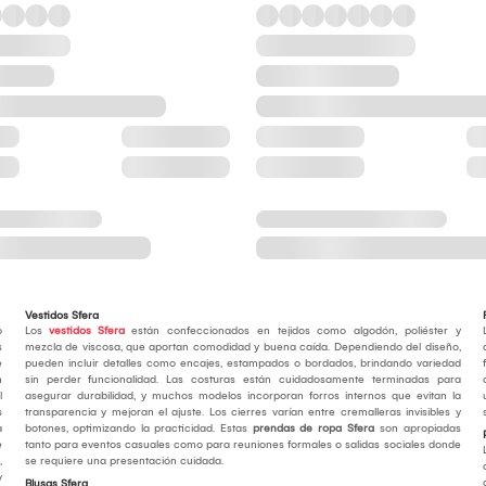
Vestidos Sfera
o
Los
vestidos Sfera
están confeccionados en tejidos como algodón, poliéster y
s
mezcla de viscosa, que aportan comodidad y buena caída. Dependiendo del diseño,
e
pueden incluir detalles como encajes, estampados o bordados, brindando variedad
n
sin perder funcionalidad. Las costuras están cuidadosamente terminadas para
l
asegurar durabilidad, y muchos modelos incorporan forros internos que evitan la
s
transparencia y mejoran el ajuste. Los cierres varían entre cremalleras invisibles y
a
botones, optimizando la practicidad. Estas
prendas de ropa Sfera
son apropiadas
e
tanto para eventos casuales como para reuniones formales o salidas sociales donde
,
se requiere una presentación cuidada.
y
Blusas Sfera