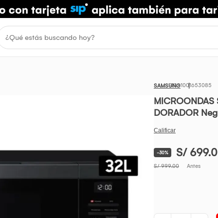
1001653085
SAMSUNG
MICROONDAS 
DORADOR Neg
S/ 699.
-30%
S/ 999.00
Antes