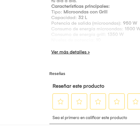
tu día a día.
Características principales:
Tipo:
Microondas con Grill
Capacidad:
32 L
Potencia de salida (microondas):
950 W
Consumo de energía microondas:
1500 
Consumo de energía grill:
1350 W
Niveles de potencia:
10
Fuente de alimentación:
220V / 60Hz
Funciones destacadas:
Reloj incorporado
30 segundos más
(para calentar rápido c
Modo Eco
(ahorra energía en espera)
Descongelamiento automático / por poten
Función Grill + parrilla incluida
Etiqueta de guía rápida
para un uso práct
Dimensiones:
Producto:
51.7 × 29.7 × 44 cm
Garantía:
1 año por defectos de fábrica