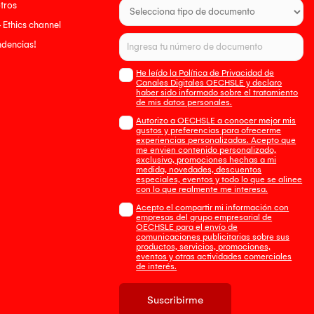
tros
- Ethics channel
endencias!
He leído la Política de Privacidad de
Canales Digitales OECHSLE y declaro
haber sido informado sobre el tratamiento
de mis datos personales.
Autorizo a OECHSLE a conocer mejor mis
gustos y preferencias para ofrecerme
experiencias personalizadas. Acepto que
me envien contenido personalizado,
exclusivo, promociones hechas a mi
medida, novedades, descuentos
especiales, eventos y todo lo que se alinee
con lo que realmente me interesa.
Acepto el compartir mi información con
empresas del grupo empresarial de
OECHSLE para el envío de
comunicaciones publicitarias sobre sus
productos, servicios, promociones,
eventos y otras actividades comerciales
de interés.
Suscribirme