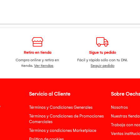
Retiro en tienda
Sigue tu pedido
Compra online y retira en
Fácil y rápido sólo con tu DNI.
tienda.
Ver tiendas
Seguir pedido
Servicio al Cliente
Sobre Oechs
?
Términos y Condiciones Generales
Nosotros
Términos y Condiciones de Promociones
Nuestras tienda
Comerciales
Trabaja con no
Términos y condiciones Marketplace
Ventas instituci
Política de cookies