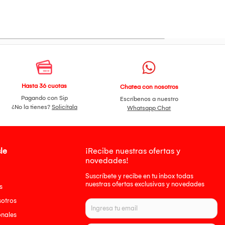
Hasta 36 cuotas
Chatea con nosotros
Pagando con Sip
Escríbenos a nuestro
¿No la tienes?
Solicítala
Whatsapp Chat
le
¡Recibe nuestras ofertas y
novedades!
Suscríbete y recibe en tu inbox todas
nuestras ofertas exclusivas y novedades
s
sotros
onales