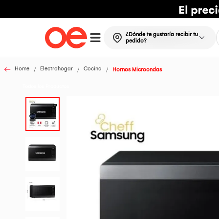
¿Dónde te gustaría recibir tu
pedido?
Home
Electrohogar
Cocina
Hornos Microondas
Todos los Productos