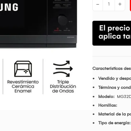
-
+
Características de
Vendido y desp
Términos y condi
Modelo:
MG32D
Hornillas:
Material de la pa
Tipo de energía: