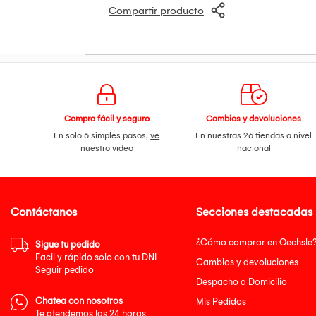
Compartir producto
Compra fácil y seguro
Cambios y devoluciones
En solo 6 simples pasos,
ve
En nuestras 26 tiendas a nivel
nuestro video
nacional
Contáctanos
Secciones destacadas
¿Cómo comprar en Oechsle
Sigue tu pedido
Facil y rápido solo con tu DNI
Cambios y devoluciones
Seguir pedido
Despacho a Domicilio
Chatea con nosotros
Mis Pedidos
Te atendemos las 24 horas