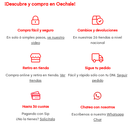
¡Descubre y compra en Oechsle!
Compra fácil y seguro
Cambios y devoluciones
En solo 6 simples pasos,
ve nuestro
En nuestras 26 tiendas a nivel
video
nacional
Retiro en tienda
Sigue tu pedido
Compra online y retira en tienda.
Ver
Fácil y rápido sólo con tu DNI.
Seguir
tiendas
pedido
Hasta 36 cuotas
Chatea con nosotros
Pagando con Sip
Escríbenos a nuestro
Whatsapp
¿No la tienes?
Solicítala
Chat