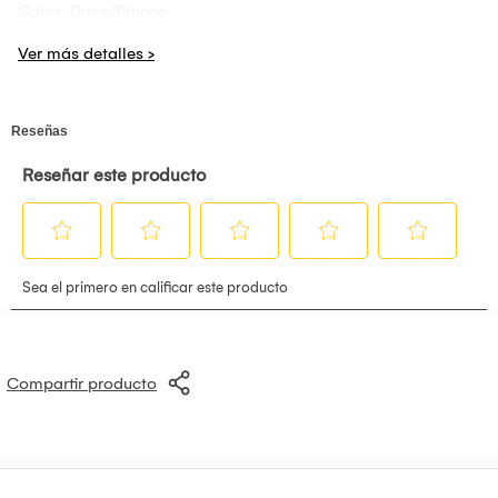
Color: Duna/Blanco
Estructura: Melamine 18mm
Medidas aproximadas:
Largo 25 cm.
Profundidad 30 cm.
Alto 66 cm.
*Producto fabricado a pedido.
*No se aceptan cancelaciones por cambio de opinión
pasadas las 24 horas.
*No incluye servicio de instalación
*Las fotos se encuentran ambientadas.
Compartir producto