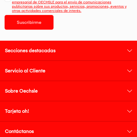
empresarial de OECHSLE para el envío de comunicaciones
publicitarias sobre sus productos, servicios, promociones, eventos y
otras actividades comerciales de interés.
Suscribirme
Secciones destacadas
Servicio al Cliente
Sobre Oechsle
Tarjeta oh!
Contáctanos