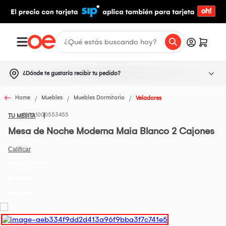
¿Dónde te gustaría recibir tu pedido?
Home
Muebles
Muebles Dormitorio
Veladores
1000553455
TU MESITA
Mesa de Noche Moderna Maia Blanco 2 Cajones
Todos los Productos
PeruPasion
t PeruPasion