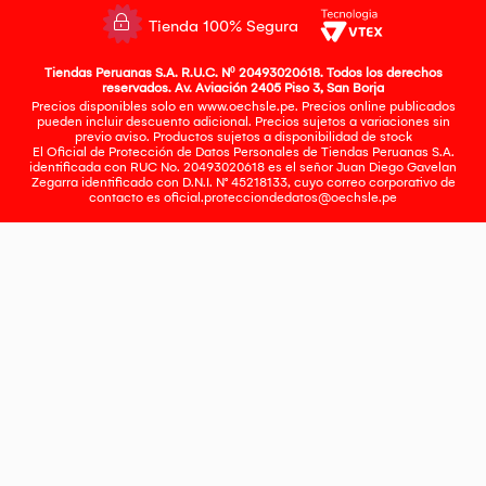
Tienda 100% Segura
Tiendas Peruanas S.A. R.U.C. Nº 20493020618. Todos los derechos
reservados. Av. Aviación 2405 Piso 3, San Borja
Precios disponibles solo en www.oechsle.pe. Precios online publicados
pueden incluir descuento adicional. Precios sujetos a variaciones sin
previo aviso. Productos sujetos a disponibilidad de stock
El Oficial de Protección de Datos Personales de Tiendas Peruanas S.A.
identificada con RUC No. 20493020618 es el señor Juan Diego Gavelan
Zegarra identificado con D.N.I. N° 45218133, cuyo correo corporativo de
contacto es
oficial.protecciondedatos@oechsle.pe