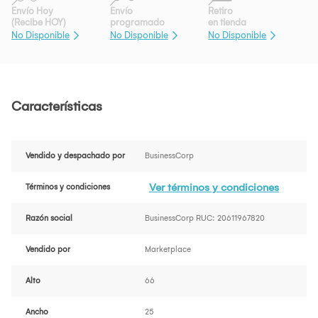
Envío Hoy
Envío
Retiro
(Recibe HOY)
programado
en tienda
No Disponible
No Disponible
No Disponible
Características
Vendido y despachado por
BusinessCorp
Ver términos y condiciones
Términos y condiciones
Razón social
BusinessCorp RUC: 20611967820
Vendido por
Marketplace
Alto
66
Ancho
25