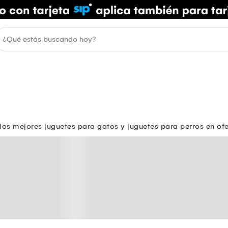
los mejores juguetes para gatos y juguetes para perros en of