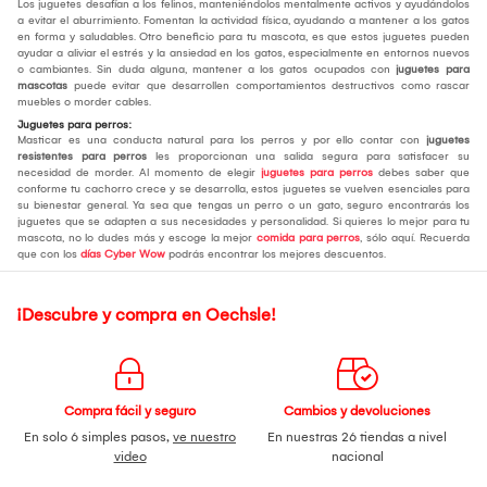
Los juguetes desafían a los felinos, manteniéndolos mentalmente activos y ayudándolos
a evitar el aburrimiento. Fomentan la actividad física, ayudando a mantener a los gatos
en forma y saludables. Otro beneficio para tu mascota, es que estos juguetes pueden
ayudar a aliviar el estrés y la ansiedad en los gatos, especialmente en entornos nuevos
o cambiantes. Sin duda alguna, mantener a los gatos ocupados con
juguetes para
mascotas
puede evitar que desarrollen comportamientos destructivos como rascar
muebles o morder cables.
Juguetes para perros:
Masticar es una conducta natural para los perros y por ello contar con
juguetes
resistentes para perros
les proporcionan una salida segura para satisfacer su
necesidad de morder. Al momento de elegir
juguetes para perros
debes saber que
conforme tu cachorro crece y se desarrolla, estos juguetes se vuelven esenciales para
su bienestar general. Ya sea que tengas un perro o un gato, seguro encontrarás los
juguetes que se adapten a sus necesidades y personalidad. Si quieres lo mejor para tu
mascota, no lo dudes más y escoge la mejor
comida para perros
, sólo aquí. Recuerda
que con los
días Cyber Wow
podrás encontrar los mejores descuentos.
¡Descubre y compra en Oechsle!
Compra fácil y seguro
Cambios y devoluciones
En solo 6 simples pasos,
ve nuestro
En nuestras 26 tiendas a nivel
video
nacional