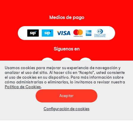
Medios de pago
Síguenos en
Usamos cookies para mejorar su experiencia de navegación y
analizar el uso del sitio. Al hacer clic en “Acepto”, usted consiente
el uso de cookies en su dispositivo. Para más información sobre
cómo administrarlas o eliminarlas, lo invitamos a revisar nuestra
Política de Cookies
.
Tienda 100% Segura
Aceptar
Tiendas Peruanas S.A. R.U.C. Nº 20493020618. Todos los derechos
reservados. Av. Aviación 2405 Piso 3, San Borja
Configuración de cookies
Precios disponibles solo en www.oechsle.pe. Precios online publicados
pueden incluir descuento adicional. Precios sujetos a variaciones sin
previo aviso. Productos sujetos a disponibilidad de stock
El Oficial de Protección de Datos Personales de Tiendas Peruanas S.A.
identificada con RUC No. 20493020618 es el señor Juan Diego Gavelan
Zegarra identificado con D.N.I. N° 45218133, cuyo correo corporativo de