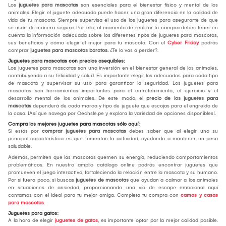
Los
juguetes para mascotas
son esenciales para el bienestar físico y mental de los
animales. Elegir el juguete adecuado puede hacer una gran diferencia en la calidad de
vida de tu mascota. Siempre supervisa el uso de los juguetes para asegurarte de que
se usan de manera segura. Por ello, al momento de realizar tu compra debes tener en
cuenta la información adecuada sobre los diferentes tipos de juguetes para mascotas,
sus beneficios y cómo elegir el mejor para tu mascota. Con el
Cyber Friday
podrás
comprar
juguetes para mascotas baratos.
¿Te lo vas a perder?.
Juguetes para mascotas con precios asequibles:
Los juguetes para mascotas son una inversión en el bienestar general de los animales,
contribuyendo a su felicidad y salud. Es importante elegir los adecuados para cada tipo
de mascota y supervisar su uso para garantizar la seguridad. Los juguetes para
mascotas son herramientas importantes para el entretenimiento, el ejercicio y el
desarrollo mental de los animales. De este modo, el
precio de los juguetes para
mascotas
dependerá de cada marca y tipo de juguete que escojas para el engreido de
la casa. ¡Así que navega por Oechsle.pe y explora la variedad de opciones disponibles!.
Compra los mejores juguetes para mascotas sólo aquí:
Si estás por
comprar juguetes para mascotas
debes saber que al elegir uno su
principal característica es que fomentan la actividad, ayudando a mantener un peso
saludable.
Además, permiten que las mascotas quemen su energía, reduciendo comportamientos
problemáticos. En nuestro amplio catálogo online podrás encontrar juguetes que
promueven el juego interactivo, fortaleciendo la relación entre la mascota y su humano.
Por si fuera poco, si buscas
juguetes de mascotas
que ayudan a calmar a los animales
en situaciones de ansiedad, proporcionando una vía de escape emocional aquí
contamos con el ideal para tu mejor amiga. Completa tu compra con
camas y casas
para mascotas
.
Juguetes para gatos:
A la hora de elegir
juguetes de gatos
, es importante optar por la mejor calidad posible.