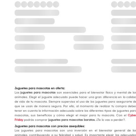
Juguetes para mascotas en oferta:
Los
juguetes para mascotas
son esenciales para el bienestar físico y mental de lo
animales. Elegir el juguete adecuado puede hacer una gran diferencia en la calida
de vida de tu mascota. Siempre supervisa el uso de los juguetes para asegurarte d
que se usan de manera segura. Por ello, al momento de realizar tu compra debe
tener en cuenta la información adecuada sobre los diferentes tipos de juguetes par
mascotas, sus beneficios y cómo elegir el mejor para tu mascota. Con el
Cybe
Friday
podrás comprar
juguetes para mascotas baratos.
¿Te lo vas a perder?.
Juguetes para mascotas con precios asequibles:
Los juguetes para mascotas son una inversión en el bienestar general de lo
animales, contribuyendo a su felicidad y salud. Es importante elegir los adecuado