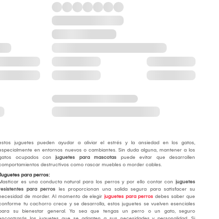
estos juguetes pueden ayudar a aliviar el estrés y la ansiedad en los gatos,
especialmente en entornos nuevos o cambiantes. Sin duda alguna, mantener a los
gatos ocupados con
juguetes para mascotas
puede evitar que desarrollen
comportamientos destructivos como rascar muebles o morder cables.
Juguetes para perros:
Masticar es una conducta natural para los perros y por ello contar con
juguetes
resistentes para perros
les proporcionan una salida segura para satisfacer su
necesidad de morder. Al momento de elegir
juguetes para perros
debes saber que
conforme tu cachorro crece y se desarrolla, estos juguetes se vuelven esenciales
para su bienestar general. Ya sea que tengas un perro o un gato, seguro
encontrarás los juguetes que se adapten a sus necesidades y personalidad. Si