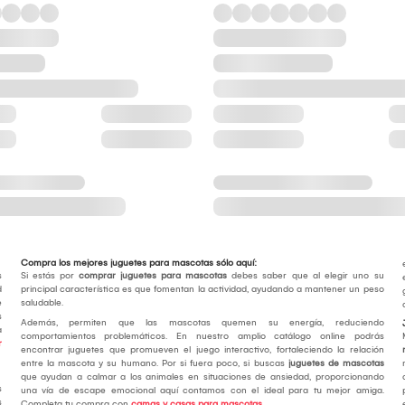
Compra los mejores juguetes para mascotas sólo aquí:
s
Si estás por
comprar juguetes para mascotas
debes saber que al elegir uno su
d
principal característica es que fomentan la actividad, ayudando a mantener un peso
e
saludable.
s
Además, permiten que las mascotas quemen su energía, reduciendo
a
comportamientos problemáticos. En nuestro amplio catálogo online podrás
r
encontrar juguetes que promueven el juego interactivo, fortaleciendo la relación
entre la mascota y su humano. Por si fuera poco, si buscas
juguetes de mascotas
que ayudan a calmar a los animales en situaciones de ansiedad, proporcionando
s
una vía de escape emocional aquí contamos con el ideal para tu mejor amiga.
s
Completa tu compra con
camas y casas para mascotas
.