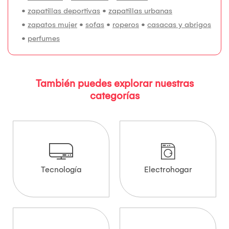
•
zapatillas deportivas
•
zapatillas urbanas
•
zapatos mujer
•
sofas
•
roperos
•
casacas y abrigos
•
perfumes
También puedes explorar nuestras
categorías
Tecnología
Electrohogar