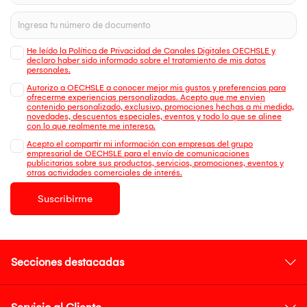
He leído la Política de Privacidad de Canales Digitales OECHSLE y
declaro haber sido informado sobre el tratamiento de mis datos
personales.
Autorizo a OECHSLE a conocer mejor mis gustos y preferencias para
ofrecerme experiencias personalizadas. Acepto que me envien
contenido personalizado, exclusivo, promociones hechas a mi medida,
novedades, descuentos especiales, eventos y todo lo que se alinee
con lo que realmente me interesa.
Acepto el compartir mi información con empresas del grupo
empresarial de OECHSLE para el envío de comunicaciones
publicitarias sobre sus productos, servicios, promociones, eventos y
otras actividades comerciales de interés.
Suscribirme
Secciones destacadas