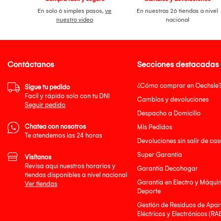
En solo 6 simples pasos,
ve
En nuestras 26 tiendas a nivel
nuestro video
nacional
Contáctanos
Secciones destacadas
¿Cómo comprar en Oechsle
Sigue tu pedido
Facil y rápido solo con tu DNI
Cambios y devoluciones
Seguir pedido
Despacho a Domicilio
Chatea con nosotros
Mis Pedidos
Te atendemos las 24 horas
Devoluciones sin salir de cas
Super Garantía
Visítanos
Revisa aquí nuestros horarios y
Garantía Decohogar
tiendas disponibles a nivel nacional
Garantía en Electro y Máqui
Ver tiendas
Deporte
Gestión de Residuos de Apar
Eléctricos y Electrónicos (RA