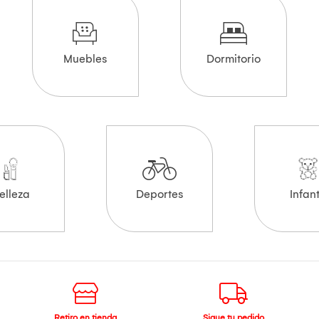
Muebles
Dormitorio
elleza
Deportes
Infant
Retiro en tienda
Sigue tu pedido