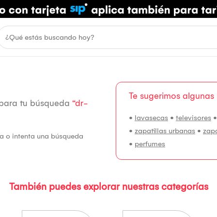
Te sugerimos algunas
 para tu búsqueda
“dr-
•
lavasecas
•
televisores
•
zapatillas urbanas
•
zap
fía o intenta una búsqueda
•
perfumes
También puedes explorar nuestras categorías