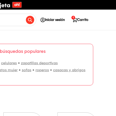
0
Iniciar sesión
Carrito
 búsquedas populares
•
celulares
•
zapatillas deportivas
atos mujer
•
sofas
•
roperos
•
casacas y abrigos