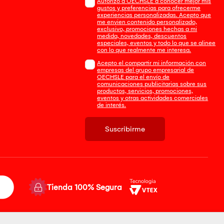
Autorizo a OECHSLE a conocer mejor mis
gustos y preferencias para ofrecerme
experiencias personalizadas. Acepto que
me envien contenido personalizado,
exclusivo, promociones hechas a mi
medida, novedades, descuentos
especiales, eventos y todo lo que se alinee
con lo que realmente me interesa.
Acepto el compartir mi información con
empresas del grupo empresarial de
OECHSLE para el envío de
comunicaciones publicitarias sobre sus
productos, servicios, promociones,
eventos y otras actividades comerciales
de interés.
Suscribirme
Tienda 100% Segura