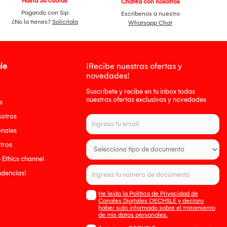
Hasta 36 cuotas
Chatea con nosotros
Pagando con Sip
Escríbenos a nuestro
¿No la tienes?
Solicítala
Whatsapp Chat
le
¡Recibe nuestras ofertas y
novedades!
Suscríbete y recibe en tu inbox todas
nuestras ofertas exclusivas y novedades
s
sotros
onales
tros
- Ethics channel
endencias!
He leído la Política de Privacidad de
Canales Digitales OECHSLE y declaro
haber sido informado sobre el tratamiento
de mis datos personales.