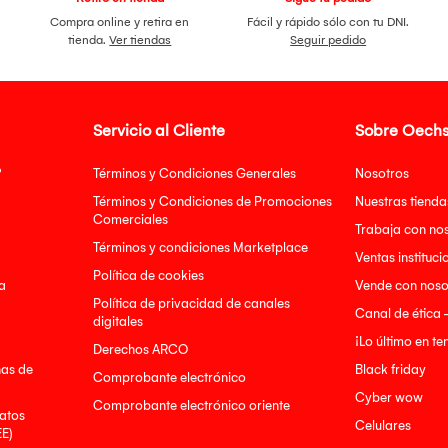
Compra online y retira en
Fácil y rápido sólo con tu DNI.
tienda.
Ver tiendas
Seguir pedido
Servicio al Cliente
Sobre Oechs
?
Términos y Condiciones Generales
Nosotros
Términos y Condiciones de Promociones
Nuestras tienda
Comerciales
Trabaja con no
Términos y condiciones Marketplace
Ventas instituci
Política de cookies
a
Vende con noso
Política de privacidad de canales
Canal de ética 
digitales
¡Lo último en t
Derechos ARCO
nas de
Black friday
Comprobante electrónico
Cyber wow
Comprobante electrónico oriente
atos
Celulares
EE)