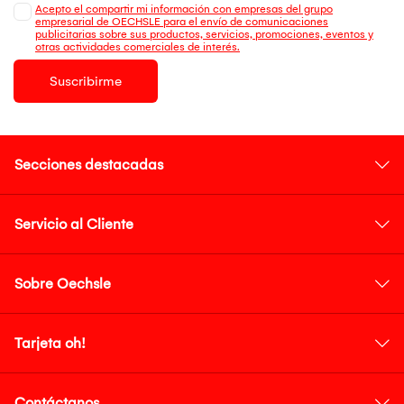
Acepto el compartir mi información con empresas del grupo
empresarial de OECHSLE para el envío de comunicaciones
publicitarias sobre sus productos, servicios, promociones, eventos y
otras actividades comerciales de interés.
Suscribirme
Secciones destacadas
Servicio al Cliente
Sobre Oechsle
Tarjeta oh!
Contáctanos