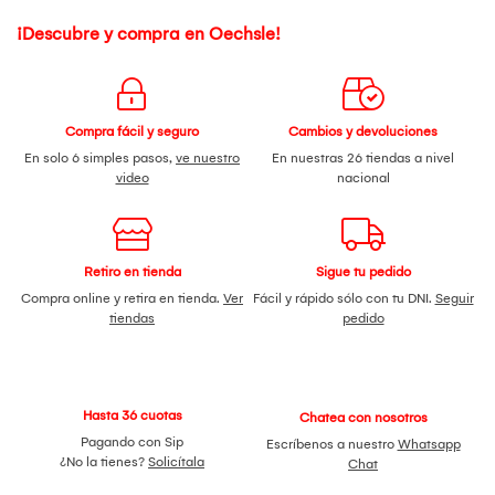
¡Descubre y compra en Oechsle!
Compra fácil y seguro
Cambios y devoluciones
En solo 6 simples pasos,
ve nuestro
En nuestras 26 tiendas a nivel
video
nacional
Retiro en tienda
Sigue tu pedido
Compra online y retira en tienda.
Ver
Fácil y rápido sólo con tu DNI.
Seguir
tiendas
pedido
Hasta 36 cuotas
Chatea con nosotros
Pagando con Sip
Escríbenos a nuestro
Whatsapp
¿No la tienes?
Solicítala
Chat