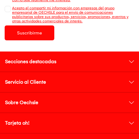
Acepto el compartir mi información con empresas del grupo
empresarial de OECHSLE para el envío de comunicaciones
publicitarias sobre sus productos, servicios, promociones, eventos y
otras actividades comerciales de interés.
Suscribirme
Secciones destacadas
Servicio al Cliente
Sobre Oechsle
Tarjeta oh!