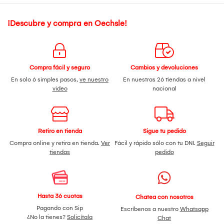
¡Descubre y compra en Oechsle!
Compra fácil y seguro
Cambios y devoluciones
En solo 6 simples pasos,
ve nuestro
En nuestras 26 tiendas a nivel
video
nacional
Retiro en tienda
Sigue tu pedido
Compra online y retira en tienda.
Ver
Fácil y rápido sólo con tu DNI.
Seguir
tiendas
pedido
Hasta 36 cuotas
Chatea con nosotros
Pagando con Sip
Escríbenos a nuestro
Whatsapp
¿No la tienes?
Solicítala
Chat