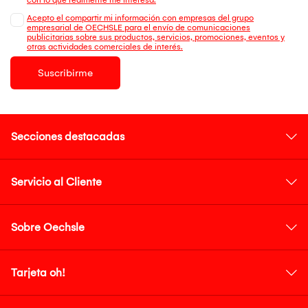
Acepto el compartir mi información con empresas del grupo
empresarial de OECHSLE para el envío de comunicaciones
publicitarias sobre sus productos, servicios, promociones, eventos y
otras actividades comerciales de interés.
Suscribirme
Secciones destacadas
Servicio al Cliente
Sobre Oechsle
Tarjeta oh!