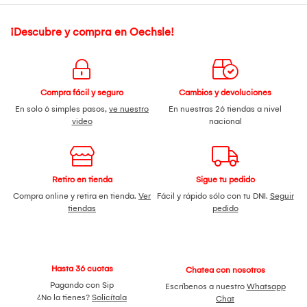
¡Descubre y compra en Oechsle!
Compra fácil y seguro
Cambios y devoluciones
En solo 6 simples pasos,
ve nuestro
En nuestras 26 tiendas a nivel
video
nacional
Retiro en tienda
Sigue tu pedido
Compra online y retira en tienda.
Ver
Fácil y rápido sólo con tu DNI.
Seguir
tiendas
pedido
Hasta 36 cuotas
Chatea con nosotros
Pagando con Sip
Escríbenos a nuestro
Whatsapp
¿No la tienes?
Solicítala
Chat