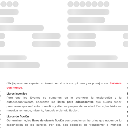
dibujo
para que exploten su talento en el arte con pintura y se protejan con
baberos
.
con manga
.
e
Libros juveniles
a
Para que los jóvenes se sumerjan en la aventura, la exploración y la
,
autodescubrimiento, necesitan los
libros para adolescentes
que suelen tener
personajes que enfrentan desafíos y dilemas propios de su edad. Eso sí, las historias
a
mezclan romance, misterio, fantasía o ciencia ficción.
y
Libros de ficción
a
Generalmente, los
libros de ciencia ficción
son creaciones literarias que nacen de la
,
imaginación de los autores. Por ello, son capaces de transportar a mundos
e