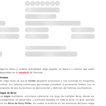
algunos datos o realizar actividades, elige papeles en blanco o colores que están
disponibles en la
papelería
de Oechsle.
Novelas
No cabe duda de que la
novela
despierta emociones y nos sumerge en intrigantes
tramas. Los autores construyen personajes complejos y escenarios vívidos, con el
propósito de que los lectores se desconecten y disfruten de historias cautivadoras.
Sagas de libros
Las
sagas
mantienen una trama coherente a lo largo de múltiples libros, donde sus
protagonistas se desarrollan y enfrentan desafíos en toda la serie. Un gran ejemplo
son los
libros de Harry Potter
, los cuales se enfocan en las aventuras del joven mago