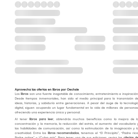
Aprovecha las ofertas en libros por Oechsle
Los
libros
son una fuente inagotable de conocimiento, entretenimiento e inspiración
Desde tiempos inmemoriales, han sido el medio principal para la transmisión d
ideas, historias, y sabiduría entre generaciones. A pesar del auge de la tecnologí
digital, siguen ocupando un lugar fundamental en la vida de millones de personas
ofreciendo una experiencia única y personal.
Al tener
libros para leer
, obtendrás muchos beneficios como la mejora de l
concentración y la memoria, la reducción del estrés, el aumento del vocabulario 
las habilidades de comunicación, así como la estimulación de la imaginación y l
creatividad. Entre los
libros recomendados
, tenemos el “El Principito”, “Padre rico
Padre pobre” y “Culpa mía”. Para tener una de sus ediciones, revisa las
ofertas d