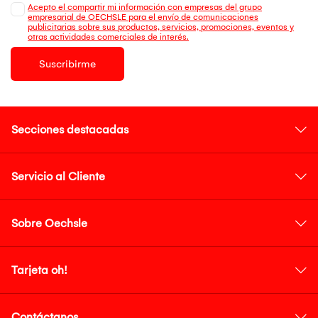
Acepto el compartir mi información con empresas del grupo
empresarial de OECHSLE para el envío de comunicaciones
publicitarias sobre sus productos, servicios, promociones, eventos y
otras actividades comerciales de interés.
Suscribirme
Secciones destacadas
Servicio al Cliente
Sobre Oechsle
Tarjeta oh!
Contáctanos