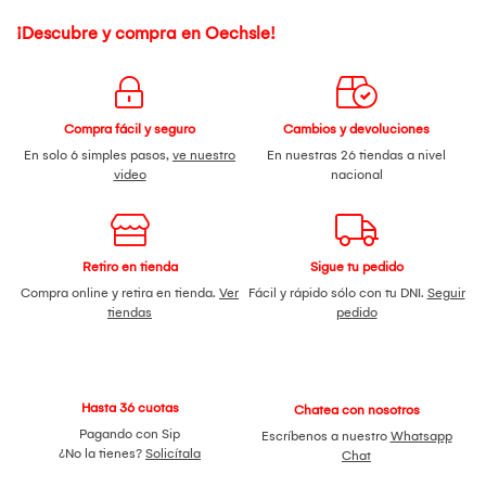
¡Descubre y compra en Oechsle!
Compra fácil y seguro
Cambios y devoluciones
En solo 6 simples pasos,
ve nuestro
En nuestras 26 tiendas a nivel
video
nacional
Retiro en tienda
Sigue tu pedido
Compra online y retira en tienda.
Ver
Fácil y rápido sólo con tu DNI.
Seguir
tiendas
pedido
Hasta 36 cuotas
Chatea con nosotros
Pagando con Sip
Escríbenos a nuestro
Whatsapp
¿No la tienes?
Solicítala
Chat