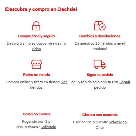
¡Descubre y compra en Oechsle!
Compra fácil y seguro
Cambios y devoluciones
En solo 6 simples pasos,
ve nuestro
En nuestras 26 tiendas a nivel
video
nacional
Retiro en tienda
Sigue tu pedido
Compra online y retira en tienda.
Ver
Fácil y rápido sólo con tu DNI.
Seguir
tiendas
pedido
Hasta 36 cuotas
Chatea con nosotros
Pagando con Sip
Escríbenos a nuestro
Whatsapp
¿No la tienes?
Solicítala
Chat