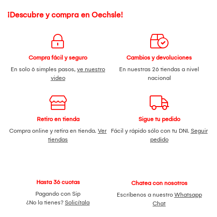
¡Descubre y compra en Oechsle!
Compra fácil y seguro
Cambios y devoluciones
En solo 6 simples pasos,
ve nuestro
En nuestras 26 tiendas a nivel
video
nacional
Retiro en tienda
Sigue tu pedido
Compra online y retira en tienda.
Ver
Fácil y rápido sólo con tu DNI.
Seguir
tiendas
pedido
Hasta 36 cuotas
Chatea con nosotros
Pagando con Sip
Escríbenos a nuestro
Whatsapp
¿No la tienes?
Solicítala
Chat