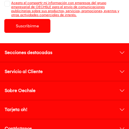
Acepto el compartir mi información con empresas del grupo
empresarial de OECHSLE para el envío de comunicaciones
publicitarias sobre sus productos, servicios, promociones, eventos y
otras actividades comerciales de interés.
Suscribirme
Secciones destacadas
Servicio al Cliente
Sobre Oechsle
Tarjeta oh!
Contáctanos