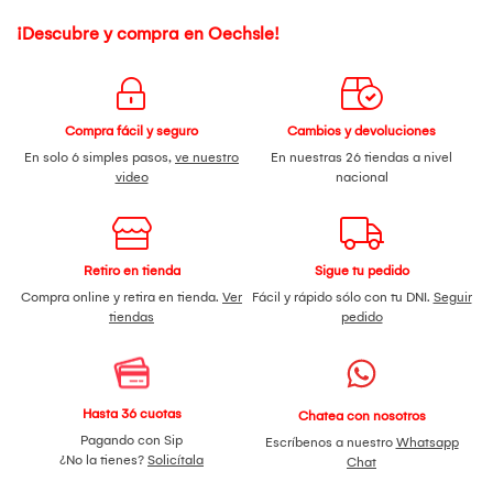
¡Descubre y compra en Oechsle!
Compra fácil y seguro
Cambios y devoluciones
En solo 6 simples pasos,
ve nuestro
En nuestras 26 tiendas a nivel
video
nacional
Retiro en tienda
Sigue tu pedido
Compra online y retira en tienda.
Ver
Fácil y rápido sólo con tu DNI.
Seguir
tiendas
pedido
Hasta 36 cuotas
Chatea con nosotros
Pagando con Sip
Escríbenos a nuestro
Whatsapp
¿No la tienes?
Solicítala
Chat