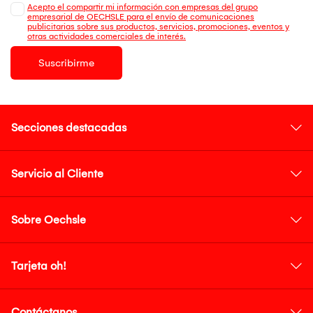
Acepto el compartir mi información con empresas del grupo
empresarial de OECHSLE para el envío de comunicaciones
publicitarias sobre sus productos, servicios, promociones, eventos y
otras actividades comerciales de interés.
Suscribirme
Secciones destacadas
Servicio al Cliente
Sobre Oechsle
Tarjeta oh!
Contáctanos