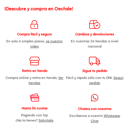
¡Descubre y compra en Oechsle!
Compra fácil y seguro
Cambios y devoluciones
En solo 6 simples pasos,
ve nuestro
En nuestras 26 tiendas a nivel
video
nacional
Retiro en tienda
Sigue tu pedido
Compra online y retira en tienda.
Ver
Fácil y rápido sólo con tu DNI.
Seguir
tiendas
pedido
Hasta 36 cuotas
Chatea con nosotros
Pagando con Sip
Escríbenos a nuestro
Whatsapp
¿No la tienes?
Solicítala
Chat