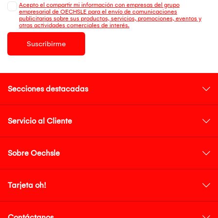
Acepto el compartir mi información con empresas del grupo
empresarial de OECHSLE para el envío de comunicaciones
publicitarias sobre sus productos, servicios, promociones, eventos y
otras actividades comerciales de interés.
Suscribirme
Secciones destacadas
Servicio al Cliente
Sobre Oechsle
Tarjeta oh!
Contáctanos