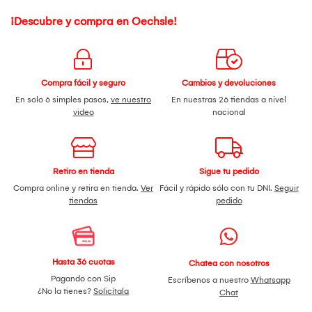
¡Descubre y compra en Oechsle!
Compra fácil y seguro
Cambios y devoluciones
En solo 6 simples pasos,
ve nuestro
En nuestras 26 tiendas a nivel
video
nacional
Retiro en tienda
Sigue tu pedido
Compra online y retira en tienda.
Ver
Fácil y rápido sólo con tu DNI.
Seguir
tiendas
pedido
Hasta 36 cuotas
Chatea con nosotros
Pagando con Sip
Escríbenos a nuestro
Whatsapp
¿No la tienes?
Solicítala
Chat