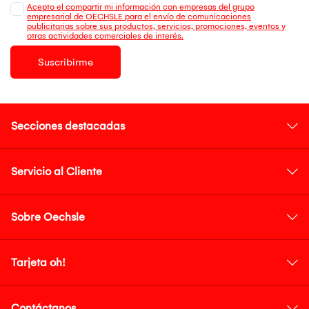
Acepto el compartir mi información con empresas del grupo
empresarial de OECHSLE para el envío de comunicaciones
publicitarias sobre sus productos, servicios, promociones, eventos y
otras actividades comerciales de interés.
Suscribirme
Secciones destacadas
Servicio al Cliente
Sobre Oechsle
Tarjeta oh!
Contáctanos