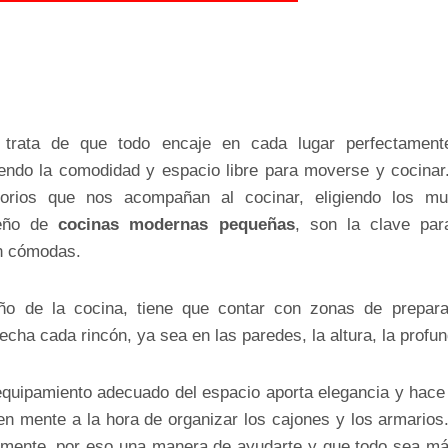
trata de que todo encaje en cada lugar perfectamen
ndo la comodidad y espacio libre para moverse y cocinar.
orios que nos acompañan al cocinar, eligiendo los m
seño de
cocinas modernas pequeñas
, son la clave par
en cómodas.
ño de la cocina, tiene que contar con zonas de prepara
ha cada rincón, ya sea en las paredes, la altura, la profun
equipamiento adecuado del espacio aporta elegancia y hace
 en mente a la hora de organizar los cajones y los armario
mente, por eso una manera de ayudarte y que todo sea más