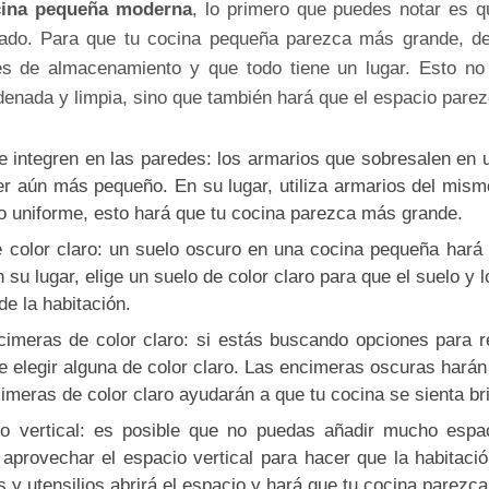
cina pequeña moderna
, lo primero que puedes notar es q
ado. Para que tu cocina pequeña parezca más grande, de
s de almacenamiento y que todo tiene un lugar. Esto no
enada y limpia, sino que también hará que el espacio pare
e integren en las paredes: los armarios que sobresalen en 
r aún más pequeño. En su lugar, utiliza armarios del mism
o uniforme, esto hará que tu cocina parezca más grande.
 color claro: un suelo oscuro en una cocina pequeña hará
su lugar, elige un suelo de color claro para que el suelo y
de la habitación.
cimeras de color claro: si estás buscando opciones para 
e elegir alguna de color claro. Las encimeras oscuras harán
imeras de color claro ayudarán a que tu cocina se sienta bri
o vertical: es posible que no puedas añadir mucho espa
aprovechar el espacio vertical para hacer que la habitac
s y utensilios abrirá el espacio y hará que tu cocina parez