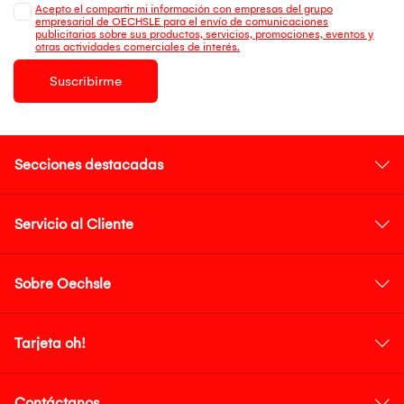
Acepto el compartir mi información con empresas del grupo
empresarial de OECHSLE para el envío de comunicaciones
publicitarias sobre sus productos, servicios, promociones, eventos y
otras actividades comerciales de interés.
Suscribirme
Secciones destacadas
Servicio al Cliente
Sobre Oechsle
Tarjeta oh!
Contáctanos