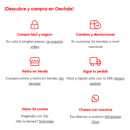
¡Descubre y compra en Oechsle!
Compra fácil y seguro
Cambios y devoluciones
En solo 6 simples pasos,
ve nuestro
En nuestras 26 tiendas a nivel
video
nacional
Retiro en tienda
Sigue tu pedido
Compra online y retira en tienda.
Ver
Fácil y rápido sólo con tu DNI.
Seguir
tiendas
pedido
Hasta 36 cuotas
Chatea con nosotros
Pagando con Sip
Escríbenos a nuestro
Whatsapp
¿No la tienes?
Solicítala
Chat