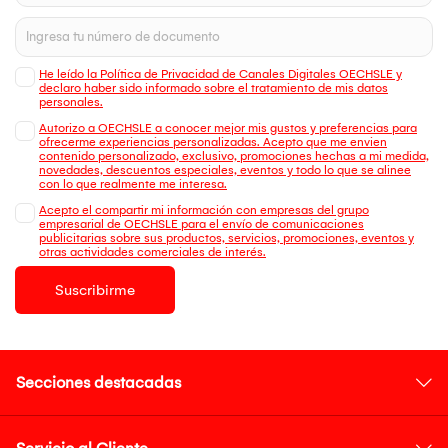
He leído la Política de Privacidad de Canales Digitales OECHSLE y
declaro haber sido informado sobre el tratamiento de mis datos
personales.
Autorizo a OECHSLE a conocer mejor mis gustos y preferencias para
ofrecerme experiencias personalizadas. Acepto que me envien
contenido personalizado, exclusivo, promociones hechas a mi medida,
novedades, descuentos especiales, eventos y todo lo que se alinee
con lo que realmente me interesa.
Acepto el compartir mi información con empresas del grupo
empresarial de OECHSLE para el envío de comunicaciones
publicitarias sobre sus productos, servicios, promociones, eventos y
otras actividades comerciales de interés.
Suscribirme
Secciones destacadas