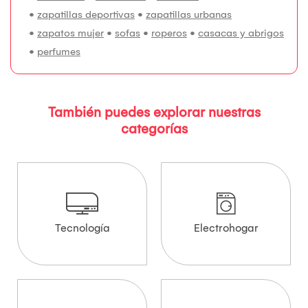
•
zapatillas deportivas
•
zapatillas urbanas
•
zapatos mujer
•
sofas
•
roperos
•
casacas y abrigos
•
perfumes
También puedes explorar nuestras
categorías
Tecnología
Electrohogar