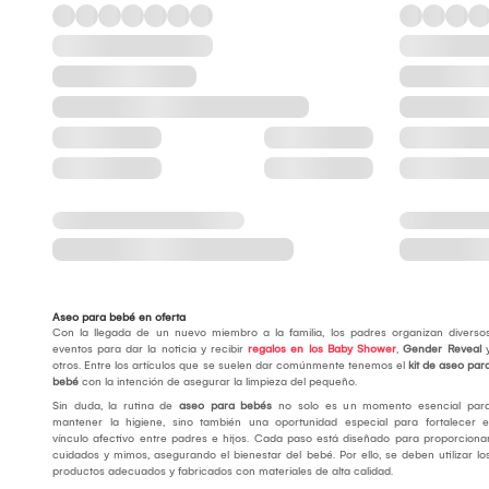
Aseo para bebé en oferta
Con la llegada de un nuevo miembro a la familia, los padres organizan diverso
eventos para dar la noticia y recibir
regalos en los Baby Shower
,
Gender Reveal
otros. Entre los artículos que se suelen dar comúnmente tenemos el
kit de aseo par
bebé
con la intención de asegurar la limpieza del pequeño.
Sin duda, la rutina de
aseo para bebés
no solo es un momento esencial par
mantener la higiene, sino también una oportunidad especial para fortalecer e
vínculo afectivo entre padres e hijos. Cada paso está diseñado para proporciona
cuidados y mimos, asegurando el bienestar del bebé. Por ello, se deben utilizar lo
productos adecuados y fabricados con materiales de alta calidad.