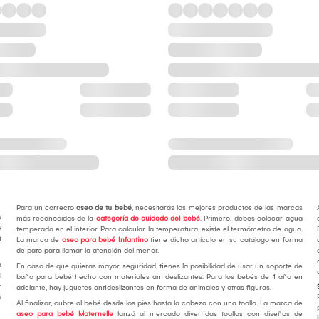
Para un correcto
aseo de tu bebé
, necesitarás los mejores productos de las marcas
s
más reconocidas de la
categoría de cuidado del bebé
. Primero, debes colocar agua
y
temperada en el interior. Para calcular la temperatura, existe el termómetro de agua.
a
La marca de
aseo para bebé Infantino
tiene dicho artículo en su catálogo en forma
de pato para llamar la atención del menor.
a
En caso de que quieras mayor seguridad, tienes la posibilidad de usar un soporte de
l
baño para bebé hecho con materiales antideslizantes. Para los bebés de 1 año en
r
adelante, hay juguetes antideslizantes en forma de animales y otras figuras.
s
Al finalizar, cubre al bebé desde los pies hasta la cabeza con una toalla. La marca de
aseo para bebé Maternelle
lanzó al mercado divertidas toallas con diseños de