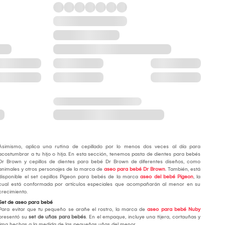
Asimismo, aplica una rutina de cepillado por lo menos dos veces al día para
acostumbrar a tu hijo o hija. En esta sección, tenemos pasta de dientes para bebés
Dr Brown y cepillos de dientes para bebé Dr Brown de diferentes diseños, como
animales y otros personajes de la marca de
aseo para bebé Dr Brown
. También, está
disponible el set cepillos Pigeon para bebés de la marca
aseo del bebé Pigeon
, la
cual está conformada por artículos especiales que acompañarán al menor en su
crecimiento.
Set de aseo para bebé
Para evitar que tu pequeño se arañe el rostro, la marca de
aseo para bebé Nuby
presentó su
set de uñas para bebés
. En el empaque, incluye una tijera, cortauñas y
lima hechas a la medida de las pequeñas uñas del menor.