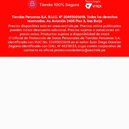
Tienda 100% Segura
Tiendas Peruanas S.A. R.U.C. Nº 20493020618. Todos los derechos
reservados. Av. Aviación 2405 Piso 3, San Borja
Precios disponibles solo en www.oechsle.pe. Precios online publicados
pueden incluir descuento adicional. Precios sujetos a variaciones sin
previo aviso. Productos sujetos a disponibilidad de stock
El Oficial de Protección de Datos Personales de Tiendas Peruanas S.A.
identificada con RUC No. 20493020618 es el señor Juan Diego Gavelan
Zegarra identificado con D.N.I. N° 45218133, cuyo correo corporativo de
contacto es
oficial.protecciondedatos@oechsle.pe