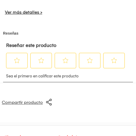
Horno microondas de la marca Indurama modelo MWI-
20TCRP cuenta con una capacidad de 20 litros, en la
parte frontal tiene un panel digital mediante el cual podrás
elegir entre sus 8 programas de cocción o
predeterminados lo que desees cocinar. Posee una
potencia de 700 watts el cual optimiza su funcionamiento,
tiene función descongelar, una iluminación interior para
visualizar los alimentos, un bloqueo de seguridad
orno microondas de la marca Indurama modelo MWI-
20TCRP cuenta con una capacidad de 20 litros,.
A tan solo un Clic!
Color Croma
Capacidad 20 L
Compartir producto
Potencia de 700 watts
8 programas
Función descongelada
Iluminación interior