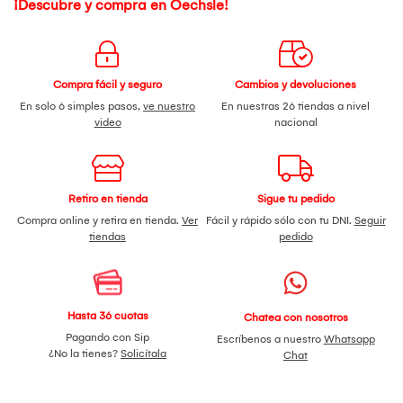
¡Descubre y compra en Oechsle!
Bloqueo de seguridad
Garantía de 1 año
Compra fácil y seguro
Cambios y devoluciones
En solo 6 simples pasos,
ve nuestro
En nuestras 26 tiendas a nivel
video
nacional
Retiro en tienda
Sigue tu pedido
Compra online y retira en tienda.
Ver
Fácil y rápido sólo con tu DNI.
Seguir
tiendas
pedido
Hasta 36 cuotas
Chatea con nosotros
Pagando con Sip
Escríbenos a nuestro
Whatsapp
¿No la tienes?
Solicítala
Chat