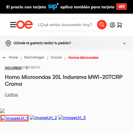
¿Dónde te gustaría recibir tu pedido?
Home
Electrohogar
Cocina
Hornos Microondas
1001678590
INDURAMA
Horno Microondas 20L Indurama MWI-20TCRP
Croma
Todos los Productos