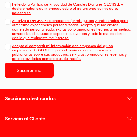
He leído la Política de Privacidad de Canales Digitales OECHSLE y
declaro haber sido informado sobre el tratamiento de mis datos
personales.
Autorizo a OECHSLE a conocer mejor mis gustos y preferencias para
ofrecerme experiencias personalizadas. Acepto que me envien
contenido personalizado, exclusivo, promociones hechas a mi medida,
novedades, descuentos especiales, eventos y todo lo que se alinee
con lo que realmente me interesa.
Acepto el compartir mi información con empresas del grupo
empresarial de OECHSLE para el envío de comunicaciones
publicitarias sobre sus productos, servicios, promociones, eventos y
otras actividades comerciales de interés.
Suscribirme
Secciones destacadas
Servicio al Cliente