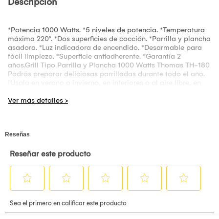
Descripción
*Potencia 1000 Watts. *5 niveles de potencia. *Temperatura
máxima 220°. *Dos superficies de cocción. *Parrilla y plancha
asadora. *Luz indicadora de encendido. *Desarmable para
fácil limpieza. *Superficie antiadherente. *Garantía 2
años.Grill Tipo Parrilla y Plancha 1000 Watts Thomas TH-180
Podrás preparar deliciosas parrilladas durante todo el año.
¡Úsala en verano o invierno, en interiores o al aire libre, en
pareja o con toda la familia!