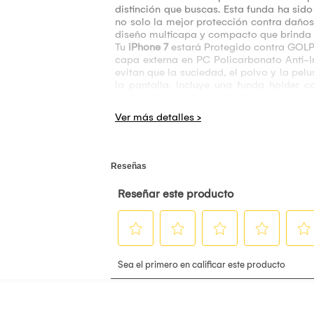
distinción que buscas. Esta funda ha sido
no solo la mejor protección contra daño
diseño multicapa y compacto que brinda u
Tu
iPhone 7
estará Protegido contra GOLP
capa externa en PC Policarbonato Anti-I
evitan que la suciedad, el polvo y la pe
la pantalla. Incluye una funda holder 
oportunidad de llevártelo al mejor precio 
Características Principales:
Diseñado especialmente para
iPhone 7
.
Foto referencial, Pierda Cuidado que se l
Defensa multicapa con una cubierta interna
Cumple con los estándares a prueba de ca
Protección Contra Golpes, Caídas y Arañ
Compatibilidad para Carga Inalámbrica.
Las tapas protectoras mantienen fuera el 
Incluye holder con Gancho clip y esquinas
Acceso para Puertos y Botones del dispos
¡Déjate sorprender con todo lo que traemo