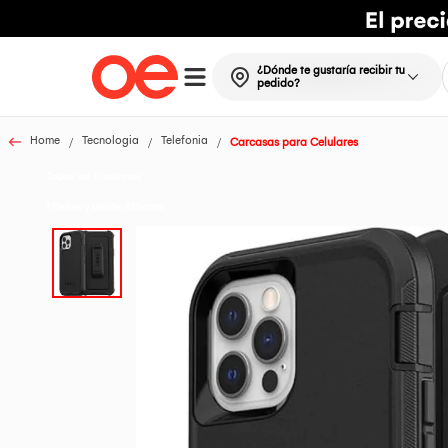
¿Dónde te gustaría recibir tu
pedido?
Home
Tecnologia
Telefonia
Carcasas para Celulares
Todos los Productos
t Delivery desde 48horas