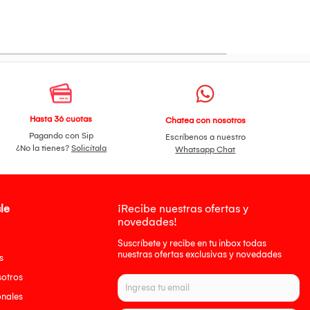
Hasta 36 cuotas
Chatea con nosotros
Pagando con Sip
Escríbenos a nuestro
¿No la tienes?
Solicítala
Whatsapp Chat
le
¡Recibe nuestras ofertas y
novedades!
Suscríbete y recibe en tu inbox todas
nuestras ofertas exclusivas y novedades
s
sotros
onales