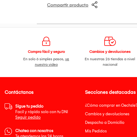
Compartir producto
Compra fácil y seguro
Cambios y devoluciones
En solo 6 simples pasos,
ve
En nuestras 26 tiendas a nivel
nuestro video
nacional
Contáctanos
Secciones destacadas
¿Cómo comprar en Oechsle
Sigue tu pedido
Facil y rápido solo con tu DNI
Cambios y devoluciones
Seguir pedido
Despacho a Domicilio
Chatea con nosotros
Mis Pedidos
Te atendemos las 24 horas