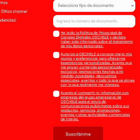
tros
- Ethics channel
endencias!
He leído la Política de Privacidad de
Canales Digitales OECHSLE y declaro
haber sido informado sobre el tratamiento
de mis datos personales.
Autorizo a OECHSLE a conocer mejor mis
gustos y preferencias para ofrecerme
experiencias personalizadas. Acepto que
me envien contenido personalizado,
exclusivo, promociones hechas a mi
medida, novedades, descuentos
especiales, eventos y todo lo que se alinee
con lo que realmente me interesa.
Acepto el compartir mi información con
empresas del grupo empresarial de
OECHSLE para el envío de
comunicaciones publicitarias sobre sus
productos, servicios, promociones,
eventos y otras actividades comerciales
de interés.
Suscribirme