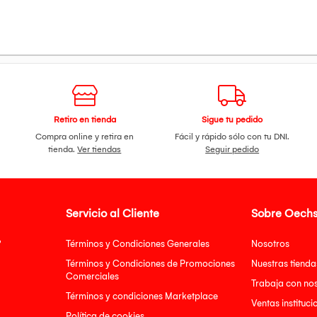
Retiro en tienda
Sigue tu pedido
Compra online y retira en
Fácil y rápido sólo con tu DNI.
tienda.
Ver tiendas
Seguir pedido
Servicio al Cliente
Sobre Oechs
?
Términos y Condiciones Generales
Nosotros
Términos y Condiciones de Promociones
Nuestras tienda
Comerciales
Trabaja con no
Términos y condiciones Marketplace
Ventas instituci
Política de cookies