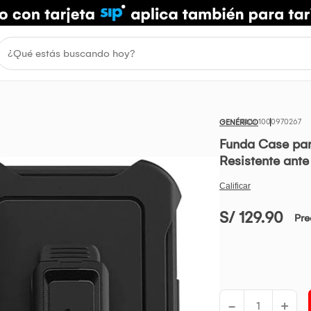
1000970267
GENÉRICO
Funda Case par
Resistente ant
S/ 129.90
Pre
-
+