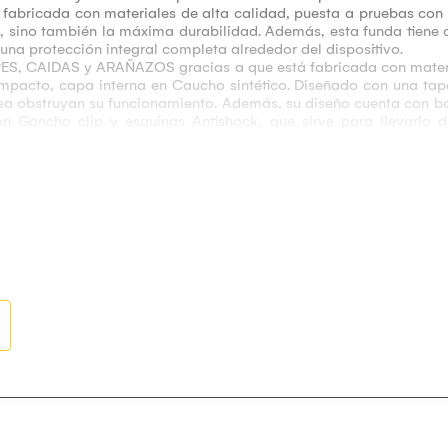
 fabricada con materiales de alta calidad, puesta a pruebas con 
s, sino también la máxima durabilidad. Además, esta funda tiene 
na protección integral completa alrededor del dispositivo.
ES, CAIDAS y ARAÑAZOS gracias a que está fabricada con materia
mpacto, capa interna en Caucho sintético. Diseñado con una tap
lusa obstruyan su funcionamiento. Además, su diseño cuenta con 
con Gancho clip y esquinas Antishock, que sirve para llevarlo 
para ti.
e enviará el modelo indicado en la descripción.
 sólida y una funda exterior ultra resistente.
ídas y golpes grado militar.
azos Externos.
polvo y los desechos de los puertos de carga y conectores.
 Antishock, que sirve para llevarlo donde quiera que sea.
itivo (Ingreso de Audífonos y Cargador).
s para ti! ¡No lo piense más y adquiéralo Aquí!