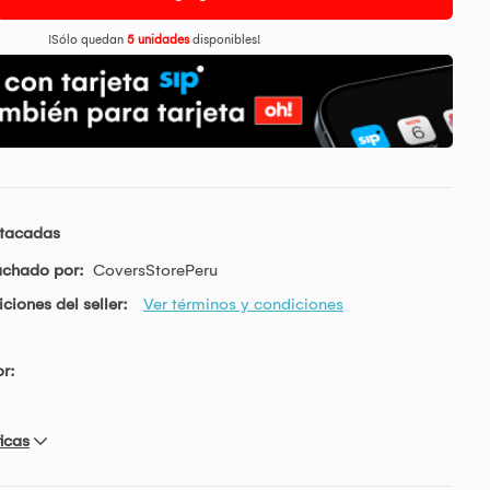
¡Sólo quedan
5 unidades
disponibles!
stacadas
achado por:
CoversStorePeru
ciones del seller:
Ver términos y condiciones
r:
icas