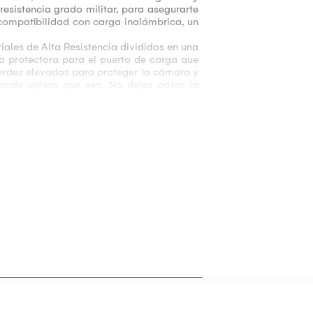
resistencia grado militar, para asegurarte
compatibilidad con carga inalámbrica, un
les de Alta Resistencia divididos en una
a protectora para el puerto de carga que
bordes elevados para proteger la cámara y
donde quiera que sea. No dejes pasar la