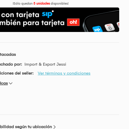
¡Sólo quedan
5 unidades
disponibles!
stacadas
achado por:
Import & Export Jessi
ciones del seller:
Ver términos y condiciones
icas
bilidad según tu ubicación