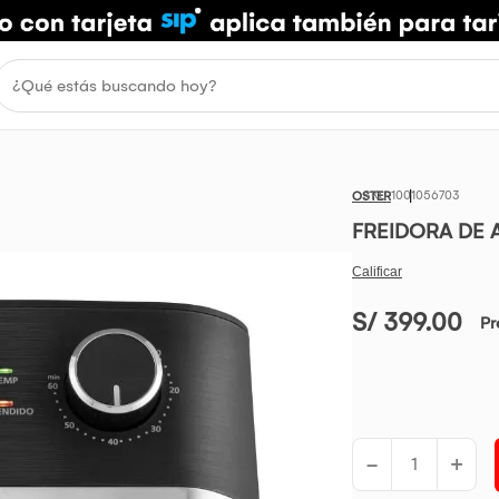
1001056703
OSTER
FREIDORA DE 
S/ 399.00
Pr
-
+