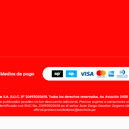
Medios de pago
 S.A. R.U.C. Nº 20493020618. Todos los derechos reservados. Av. Aviación 2405 
e publicados pueden incluir descuento adicional. Precios sujetos a variaciones sin
identificada con RUC No. 20493020618 es el señor Juan Diego Gavelan Zegarra iden
oficial.protecciondedatos@oechsle.pe