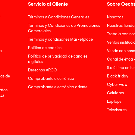
Servicio al Cliente
Sobre Oechs
?
Términos y Condiciones Generales
Nosotros
Términos y Condiciones de Promociones
Nuestras tienda
Comerciales
Trabaja con no
Términos y condiciones Marketplace
Ventas instituci
Política de cookies
a
Vende con noso
Política de privacidad de canales
Canal de ética 
digitales
¡Lo último en t
Derechos ARCO
nas de
Black friday
Comprobante electrónico
Cyber wow
Comprobante electrónico oriente
atos
Celulares
EE)
Laptops
Televisores