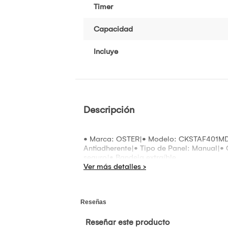
Timer
Capacidad
Incluye
Descripción
• Marca: OSTER|• Modelo: CKSTAF401MDF|•
Antiadherente|• Tipo de Panel: Manual|•
seguro|• Bandeja extraíble