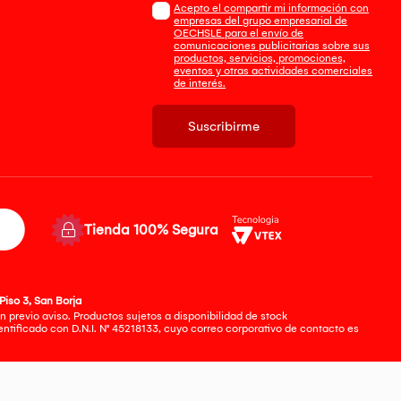
Acepto el compartir mi información con
empresas del grupo empresarial de
OECHSLE para el envío de
comunicaciones publicitarias sobre sus
productos, servicios, promociones,
eventos y otras actividades comerciales
de interés.
Suscribirme
Tienda 100% Segura
Piso 3, San Borja
 previo aviso. Productos sujetos a disponibilidad de stock
tificado con D.N.I. N° 45218133, cuyo correo corporativo de contacto es