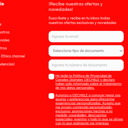
le
¡Recibe nuestras ofertas y
novedades!
Suscríbete y recibe en tu inbox todas
nuestras ofertas exclusivas y novedades
s
sotros
onales
tros
- Ethics channel
endencias!
He leído la Política de Privacidad de
Canales Digitales OECHSLE y declaro
haber sido informado sobre el tratamiento
de mis datos personales.
Autorizo a OECHSLE a conocer mejor mis
gustos y preferencias para ofrecerme
experiencias personalizadas. Acepto que
me envien contenido personalizado,
exclusivo, promociones hechas a mi
medida, novedades, descuentos
especiales, eventos y todo lo que se alinee
con lo que realmente me interesa.