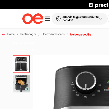
¿Dónde te gustaría recibir tu
pedido?
Home
Electrohogar
Electrodomesticos
Freidoras de Aire
Todos los Productos
t Delivery desde 48horas