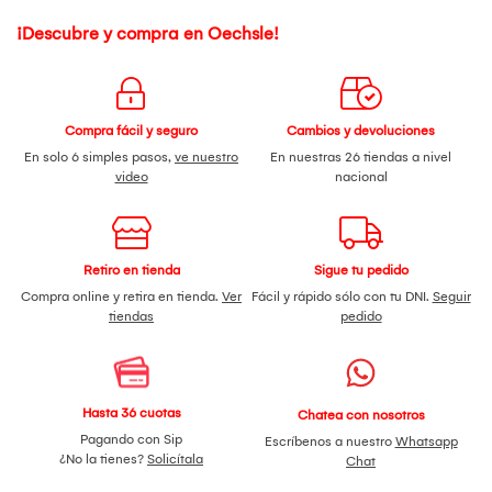
¡Descubre y compra en Oechsle!
Compra fácil y seguro
Cambios y devoluciones
En solo 6 simples pasos,
ve nuestro
En nuestras 26 tiendas a nivel
video
nacional
Retiro en tienda
Sigue tu pedido
Compra online y retira en tienda.
Ver
Fácil y rápido sólo con tu DNI.
Seguir
tiendas
pedido
Hasta 36 cuotas
Chatea con nosotros
Pagando con Sip
Escríbenos a nuestro
Whatsapp
¿No la tienes?
Solicítala
Chat