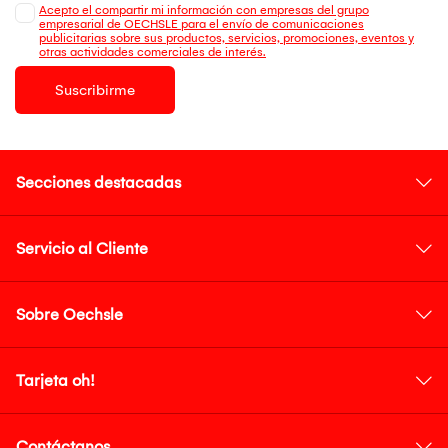
Acepto el compartir mi información con empresas del grupo
empresarial de OECHSLE para el envío de comunicaciones
publicitarias sobre sus productos, servicios, promociones, eventos y
otras actividades comerciales de interés.
Suscribirme
Secciones destacadas
Servicio al Cliente
Sobre Oechsle
Tarjeta oh!
Contáctanos