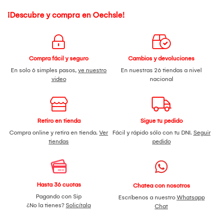
¡Descubre y compra en Oechsle!
Compra fácil y seguro
Cambios y devoluciones
En solo 6 simples pasos,
ve nuestro
En nuestras 26 tiendas a nivel
video
nacional
Retiro en tienda
Sigue tu pedido
Compra online y retira en tienda.
Ver
Fácil y rápido sólo con tu DNI.
Seguir
tiendas
pedido
Hasta 36 cuotas
Chatea con nosotros
Pagando con Sip
Escríbenos a nuestro
Whatsapp
¿No la tienes?
Solicítala
Chat