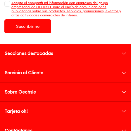
Acepto el compartir mi información con empresas del grupo
empresarial de OECHSLE para el envío de comunicaciones
publicitarias sobre sus productos, servicios, promociones, eventos y
otras actividades comerciales de interés.
Suscribirme
Secciones destacadas
Servicio al Cliente
Sobre Oechsle
Tarjeta oh!
Contáctanos