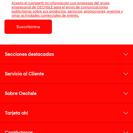
Acepto el compartir mi información con empresas del grupo
empresarial de OECHSLE para el envío de comunicaciones
publicitarias sobre sus productos, servicios, promociones, eventos y
otras actividades comerciales de interés.
Suscribirme
Secciones destacadas
Servicio al Cliente
Sobre Oechsle
Tarjeta oh!
Contáctanos