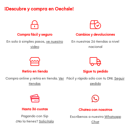
¡Descubre y compra en Oechsle!
Compra fácil y seguro
Cambios y devoluciones
En solo 6 simples pasos,
ve nuestro
En nuestras 26 tiendas a nivel
video
nacional
Retiro en tienda
Sigue tu pedido
Compra online y retira en tienda.
Ver
Fácil y rápido sólo con tu DNI.
Seguir
tiendas
pedido
Hasta 36 cuotas
Chatea con nosotros
Pagando con Sip
Escríbenos a nuestro
Whatsapp
¿No la tienes?
Solicítala
Chat